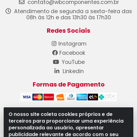
contato@wbcomponentes.com.br
Atendimento de segunda a sexta-feira das
08h às 12h e das 13h30 às 17h30
Redes Sociais
Instagram
Facebook
YouTube
Linkedin
Formas de Pagamento
O nosso site coleta cookies próprios e de
terceiros para proporcionar uma experiência
WB Componentes Automotivos LTDA - CNPJ
personalizada ao usuário, apresentar
08.528.393/0001-12 - Rua do Níquel, 667 - Parque
publicidade relevante de acordo com o seu
Oeste Industrial, Goiânia/GO - CEP 74375-660