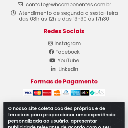
contato@wbcomponentes.com.br
Atendimento de segunda a sexta-feira
das 08h às 12h e das 13h30 às 17h30
Redes Sociais
Instagram
Facebook
YouTube
Linkedin
Formas de Pagamento
O nosso site coleta cookies próprios e de
terceiros para proporcionar uma experiência
WB Componentes Automotivos LTDA - CNPJ
personalizada ao usuário, apresentar
08.528.393/0001-12 - Rua do Níquel, 667 - Parque
publicidade relevante de acordo com o seu
Oeste Industrial, Goiânia/GO - CEP 74375-660