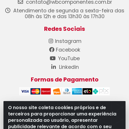
contato@wbcomponentes.com.br
Atendimento de segunda a sexta-feira das
08h às 12h e das 13h30 às 17h30
Redes Sociais
Instagram
Facebook
YouTube
Linkedin
Formas de Pagamento
O nosso site coleta cookies próprios e de
terceiros para proporcionar uma experiência
WB Componentes Automotivos LTDA - CNPJ
personalizada ao usuário, apresentar
08.528.393/0001-12 - Rua do Níquel, 667 - Parque
publicidade relevante de acordo com o seu
Oeste Industrial, Goiânia/GO - CEP 74375-660