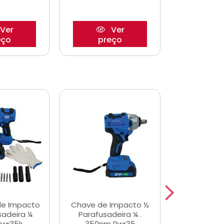
Ver
Ver
eço
preço
pre
de Impacto
Chave de Impacto ½
Jogo de C
sadeira ¼
Parafusadeira ¼ .
Fenda 
Pwr35k
350nm Pwr35
S3800