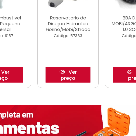
ombustivel
Reservatorio de
BBA 
o Pequeno
Direçao Hidraulica
MOBI/ARG
ersal
Fiorino/Mobi/Strada
1.0 3C
o: 9157
Código: 57333
Código
Ver
Ver
eço
preço
pr