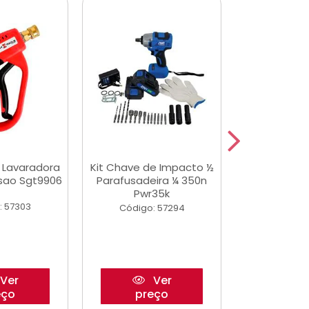
a Lavaradora
Kit Chave de Impacto ½
Adesivo Epox
ssao Sgt9906
Parafusadeira ¼ 350n
Transp.
Pwr35k
: 57303
Código:
Código: 57294
Ver
Ver
eço
preço
pre