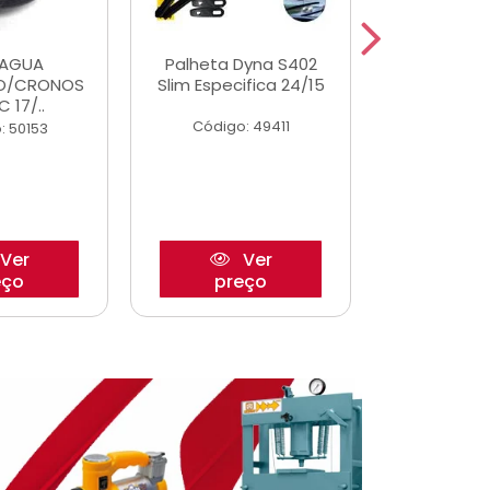
DAGUA
Palheta Dyna S402
Eixo P
O/CRONOS
Slim Especifica 24/15
Trambulad
C 17/..
05/
Código: 49411
: 50153
Código:
Ver
Ver
eço
preço
pre