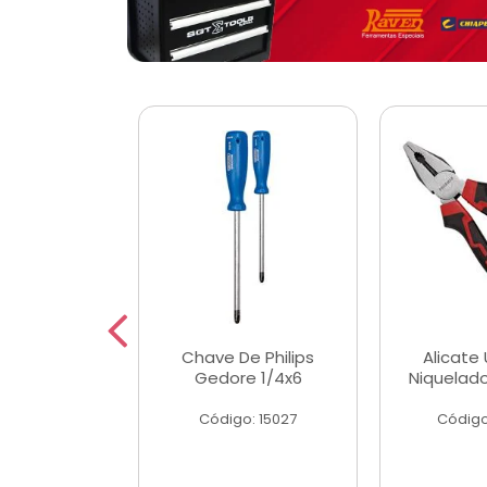
 Magnetica
Chave De Philips
Alicate 
ngular
Gedore 1/4x6
Niquelad
o: 56779
Código: 15027
Código