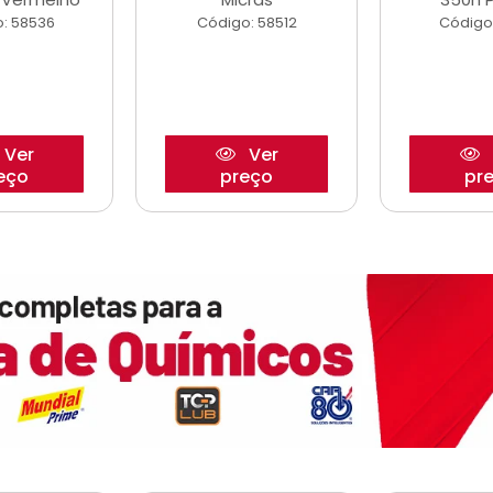
: 58536
Código: 58512
Código
Ver
Ver
eço
preço
pr