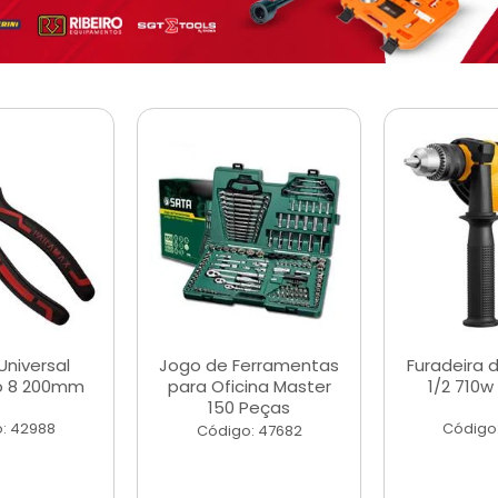
Universal
Jogo de Ferramentas
Furadeira 
o 8 200mm
para Oficina Master
1/2 710w
150 Peças
: 42988
Código
Código: 47682