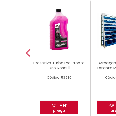
Multimec X3
Protetivo Turbo Pro Pronto
Armaçao
Uso Rosa 1l
Estante M
o: 50273
Código: 53930
Códig
Ver
Ver
reço
preço
pr