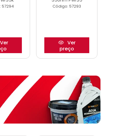
: 57294
Código: 57293
Código:
Ver
Ver
eço
preço
pre