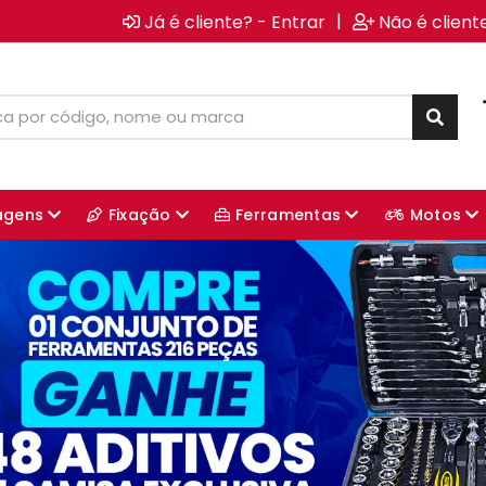
|
Já é cliente? - Entrar
Não é client
agens
Fixação
Ferramentas
Motos