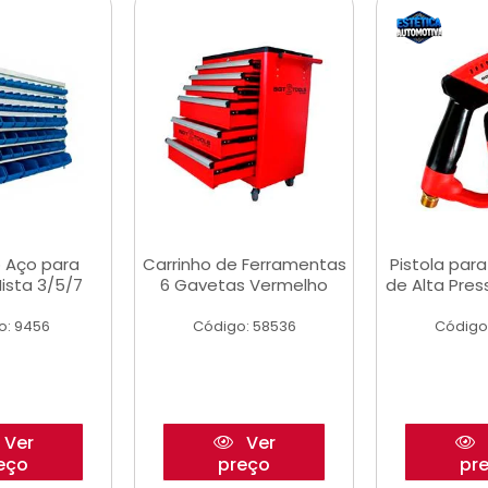
 Aço para
Carrinho de Ferramentas
Pistola par
ista 3/5/7
6 Gavetas Vermelho
de Alta Pre
o: 9456
Código: 58536
Código
Ver
Ver
eço
preço
pr