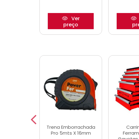
Ver
Ver
reço
preço
pr
De Corte
Trena Emborrachada
Carri
3/64x7/8
Pro 5mts X 16mm
Ferram
0x22,2mm
Gavetas