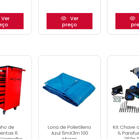
Ver
Ver
eço
preço
pr
nho de
Lona de Polietileno
Kit Chave 
entas 6
Azul 5mX3m 100
½ Parafu
 Vermelho
Micras
350n 