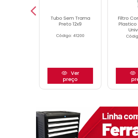
dro Roda
Tubo Sem Trama
Filtro C
,63mm
Preto 12x9
Plastic
o/Strada
Univ
Código: 41200
o: 27880
Códig
Ver
Ver
reço
preço
pr