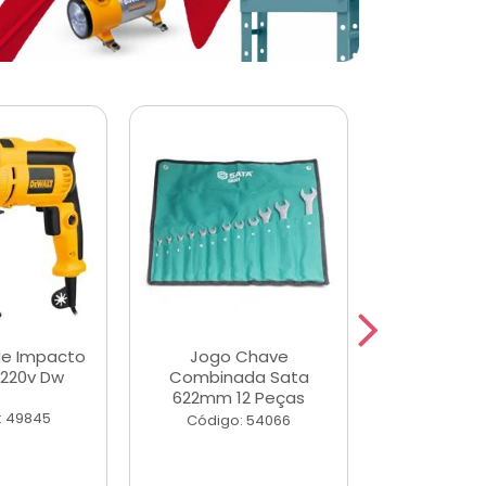
de Impacto
Jogo Chave
Jogo de Ch
 220v Dw
Combinada Sata
Longas e 
622mm 12 Peças
Peças
: 49845
Código: 54066
Código: