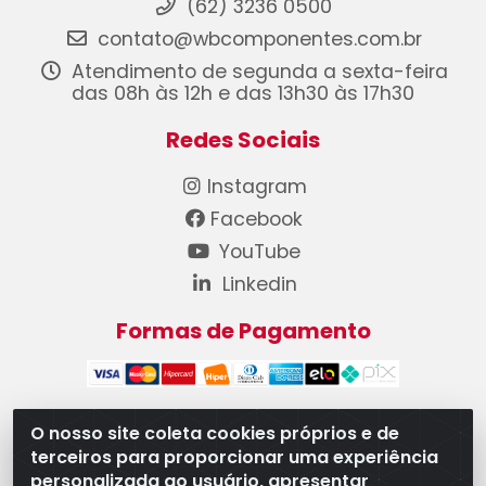
(62) 3236 0500
contato@wbcomponentes.com.br
Atendimento de segunda a sexta-feira
das 08h às 12h e das 13h30 às 17h30
Redes Sociais
Instagram
Facebook
YouTube
Linkedin
Formas de Pagamento
O nosso site coleta cookies próprios e de
terceiros para proporcionar uma experiência
WB Componentes Automotivos LTDA - CNPJ
personalizada ao usuário, apresentar
08.528.393/0001-12 - Rua do Níquel, 667 - Parque