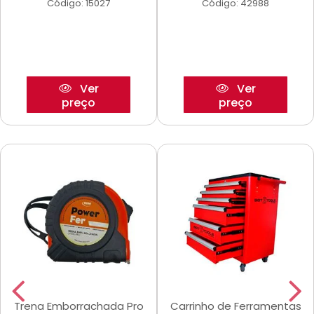
Código: 15027
Código: 42988
Ver
Ver
preço
preço
Trena Emborrachada Pro
Carrinho de Ferramentas