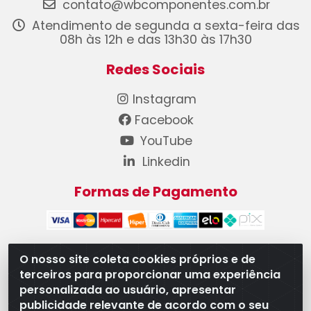
contato@wbcomponentes.com.br
Atendimento de segunda a sexta-feira das
08h às 12h e das 13h30 às 17h30
Redes Sociais
Instagram
Facebook
YouTube
Linkedin
Formas de Pagamento
O nosso site coleta cookies próprios e de
terceiros para proporcionar uma experiência
WB Componentes Automotivos LTDA - CNPJ
personalizada ao usuário, apresentar
08.528.393/0001-12 - Rua do Níquel, 667 - Parque
publicidade relevante de acordo com o seu
Oeste Industrial, Goiânia/GO - CEP 74375-660