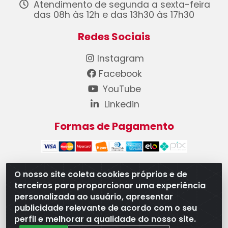
Atendimento de segunda a sexta-feira
das 08h às 12h e das 13h30 às 17h30
Redes Sociais
Instagram
Facebook
YouTube
Linkedin
Formas de Pagamento
O nosso site coleta cookies próprios e de
terceiros para proporcionar uma experiência
WB Componentes Automotivos LTDA - CNPJ
personalizada ao usuário, apresentar
08.528.393/0001-12 - Rua do Níquel, 667 - Parque
publicidade relevante de acordo com o seu
Oeste Industrial, Goiânia/GO - CEP 74375-660
perfil e melhorar a qualidade do nosso site.