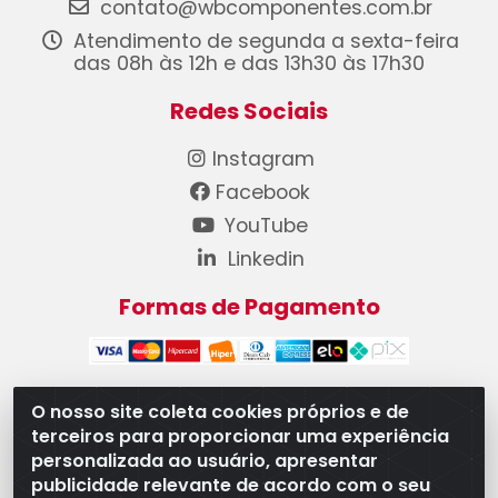
contato@wbcomponentes.com.br
Atendimento de segunda a sexta-feira
das 08h às 12h e das 13h30 às 17h30
Redes Sociais
Instagram
Facebook
YouTube
Linkedin
Formas de Pagamento
O nosso site coleta cookies próprios e de
terceiros para proporcionar uma experiência
WB Componentes Automotivos LTDA - CNPJ
personalizada ao usuário, apresentar
08.528.393/0001-12 - Rua do Níquel, 667 - Parque
publicidade relevante de acordo com o seu
Oeste Industrial, Goiânia/GO - CEP 74375-660