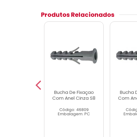
Produtos Relacionados
a De Fixaçao
Bucha De Fixaçao
Bucha 
nel Cinza S8
Com Anel Cinza S8
Com Ane
digo: 46804
Código: 46809
Códig
alagem: PC
Embalagem: PC
Embal