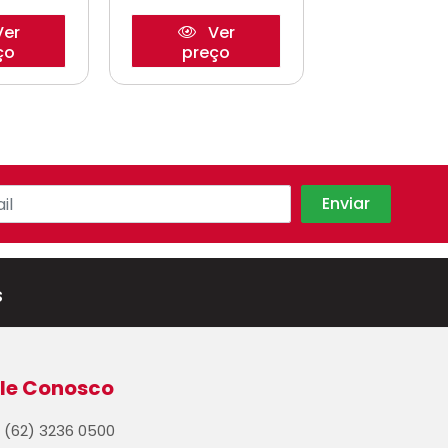
er
Ver
Ve
ço
preço
preço
s
le Conosco
(62) 3236 0500