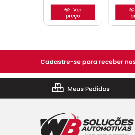
Ver
Ver
preço
preço
p
Cadastre-se para receber nos
Meus Pedidos