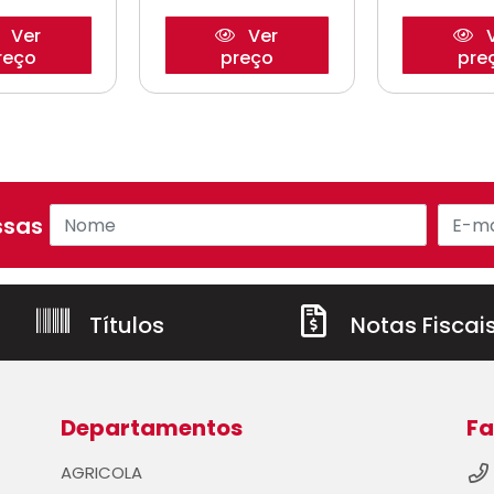
Ver
Ver
V
reço
preço
pre
sas ofertas!
Títulos
Notas Fiscai
Departamentos
Fa
AGRICOLA