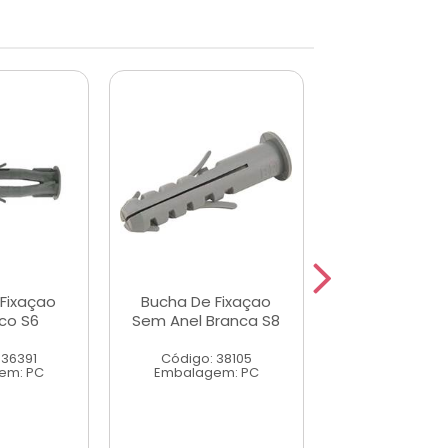
Fixaçao
Bucha De Fixaçao
Bucha De Fi
Oco S6
Sem Anel Branca S8
Sem Anel Ci
 36391
Código: 38105
Código: 46
em: PC
Embalagem: PC
Embalagem