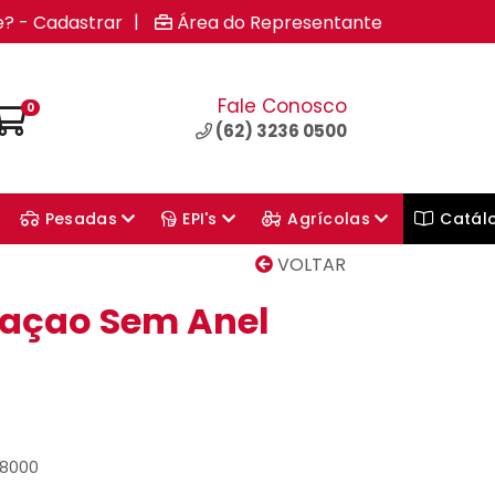
|
e? - Cadastrar
Área do Representante
Fale Conosco
0
(62) 3236 0500
Pesadas
EPI's
Agrícolas
Catál
VOLTAR
xaçao Sem Anel
08000