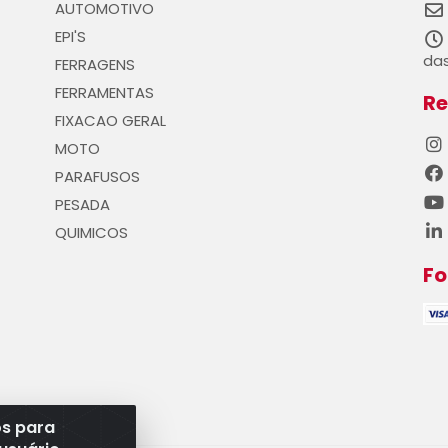
AUTOMOTIVO
EPI'S
das
FERRAGENS
FERRAMENTAS
Re
FIXACAO GERAL
MOTO
PARAFUSOS
PESADA
QUIMICOS
F
os para