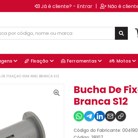
|
Já é cliente? - Entrar
Não é client
agens
Fixação
Ferramentas
Motos
 DE FIXAÇAO SEM ANEL BRANCA S12
Bucha De Fi
Branca S12
Código do Fabricante: 00419
Código: 38107