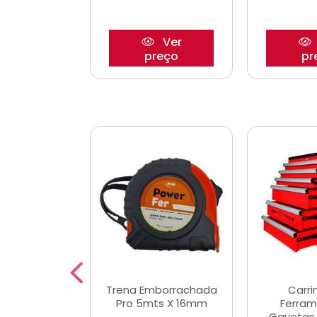
Ver
Ver
reço
preço
pr
De Corte
Trena Emborrachada
Carri
3/64x7/8
Pro 5mts X 16mm
Ferram
0x22,2mm
Gavetas