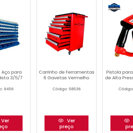
 Aço para
Carrinho de Ferramentas
Pistola par
ista 3/5/7
6 Gavetas Vermelho
de Alta Pre
o: 9456
Código: 58536
Código
Ver
Ver
eço
preço
pr