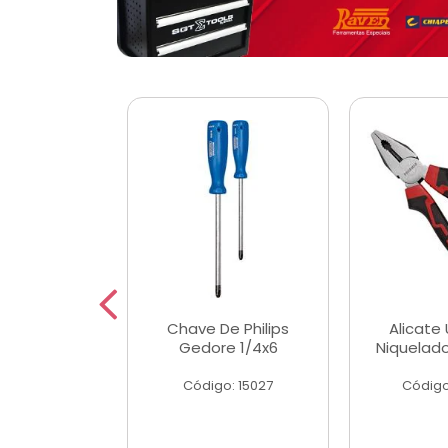
 Magnetica
Chave De Philips
Alicate 
ngular
Gedore 1/4x6
Niquelad
o: 56779
Código: 15027
Código