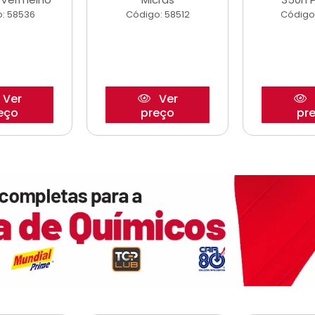
: 58536
Código: 58512
Código
Ver
Ver
eço
preço
pr