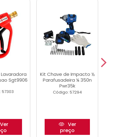
a Lavaradora
Kit Chave de Impacto ½
Adesivo Epox
ssao Sgt9906
Parafusadeira ¼ 350n
Transp.
Pwr35k
: 57303
Código:
Código: 57294
Ver
Ver
eço
preço
pre