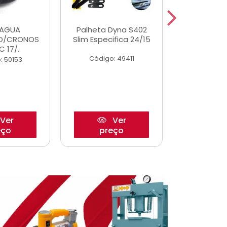
DAGUA
Palheta Dyna S402
Eixo P
O/CRONOS
Slim Especifica 24/15
Trambulad
C 17/..
05/
Código: 49411
: 50153
Código:
Ver
Ver
eço
preço
pre