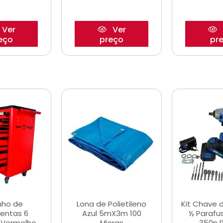
Ver
Ver
eço
preço
pr
nho de
Lona de Polietileno
Kit Chave 
entas 6
Azul 5mX3m 100
½ Parafu
 Vermelho
Micras
350n 