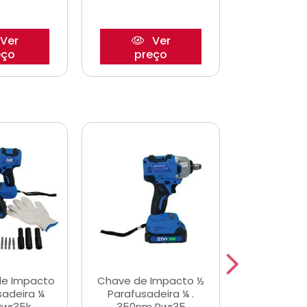
Ver
Ver
eço
preço
pre
de Impacto
Chave de Impacto ½
Jogo de C
sadeira ¼
Parafusadeira ¼ .
Fenda 
Pwr35k
350nm Pwr35
S3800