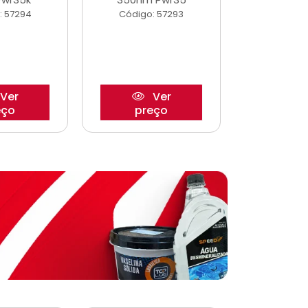
: 57294
Código: 57293
Código:
Ver
Ver
eço
preço
pre