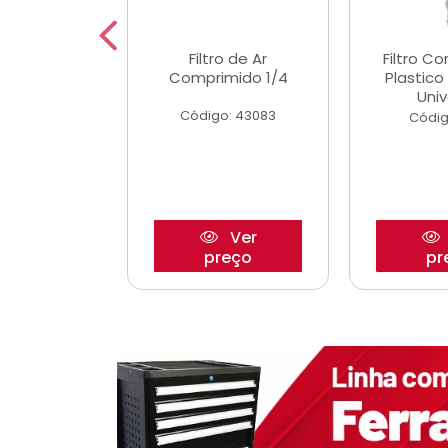
dro Roda
Filtro de Ar
Filtro C
,63mm
Comprimido 1/4
Plastic
o/Strada
Univ
Código: 43083
o: 27880
Códig
Ver
Ver
reço
preço
pr