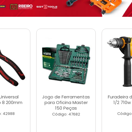
Universal
Jogo de Ferramentas
Furadeira 
o 8 200mm
para Oficina Master
1/2 710w
150 Peças
: 42988
Código
Código: 47682