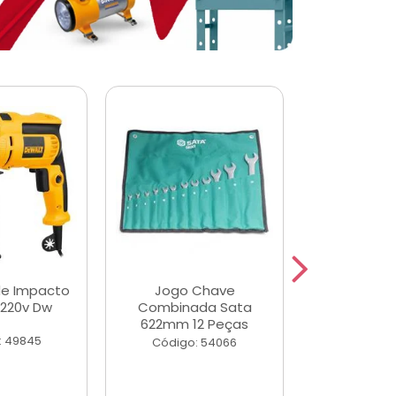
de Impacto
Jogo Chave
Jogo de Ch
 220v Dw
Combinada Sata
Longas e 
622mm 12 Peças
Peças
: 49845
Código: 54066
Código: