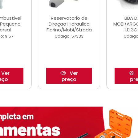
ombustivel
Reservatorio de
BBA 
o Pequeno
Direçao Hidraulica
MOBI/ARG
ersal
Fiorino/Mobi/Strada
1.0 3C
o: 9157
Código: 57333
Código
Ver
Ver
eço
preço
pr