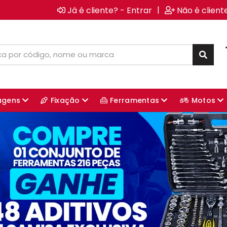
|
Já é cliente? - Entrar
Não é client
agens
Fixação
Ferramentas
Motos