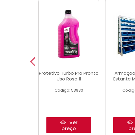
Multimec X3
Protetivo Turbo Pro Pronto
Armaçao
Uso Rosa 1l
Estante M
o: 50273
Código: 53930
Códig
Ver
Ver
reço
preço
pr