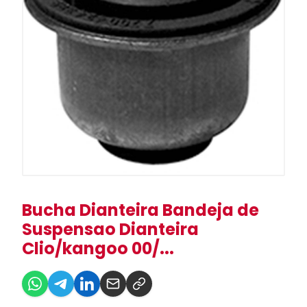
Bucha Dianteira Bandeja de
Suspensao Dianteira
Clio/kangoo 00/...