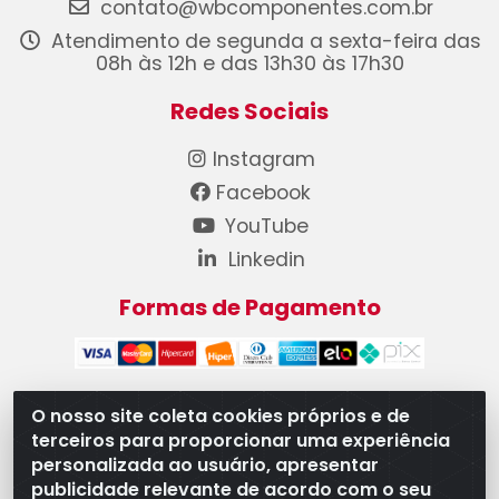
contato@wbcomponentes.com.br
Atendimento de segunda a sexta-feira das
08h às 12h e das 13h30 às 17h30
Redes Sociais
Instagram
Facebook
YouTube
Linkedin
Formas de Pagamento
O nosso site coleta cookies próprios e de
terceiros para proporcionar uma experiência
WB Componentes Automotivos LTDA - CNPJ
personalizada ao usuário, apresentar
08.528.393/0001-12 - Rua do Níquel, 667 - Parque
publicidade relevante de acordo com o seu
Oeste Industrial, Goiânia/GO - CEP 74375-660