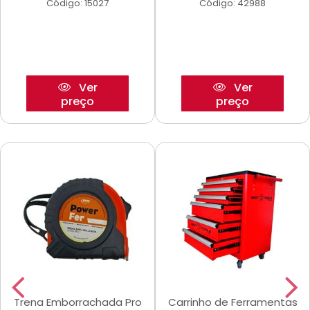
Código: 15027
Código: 42988
Ver
Ver
preço
preço
Trena Emborrachada Pro
Carrinho de Ferramentas