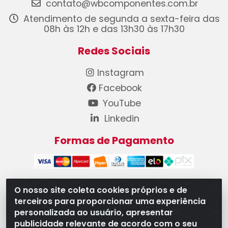
contato@wbcomponentes.com.br
Atendimento de segunda a sexta-feira das
08h às 12h e das 13h30 às 17h30
Redes Sociais
Instagram
Facebook
YouTube
Linkedin
Formas de Pagamento
O nosso site coleta cookies próprios e de
terceiros para proporcionar uma experiência
WB Componentes Automotivos LTDA - CNPJ
personalizada ao usuário, apresentar
08.528.393/0001-12 - Rua do Níquel, 667 - Parque
publicidade relevante de acordo com o seu
Oeste Industrial, Goiânia/GO - CEP 74375-660