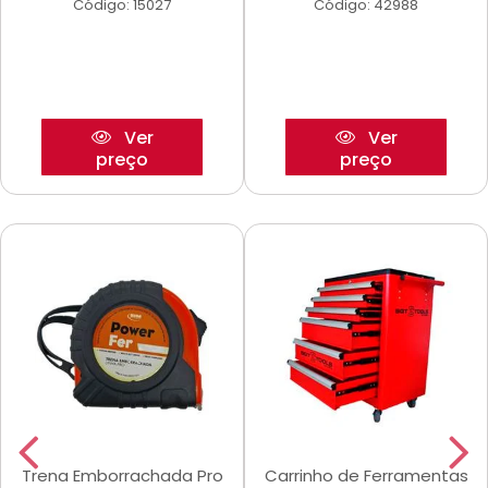
Código: 15027
Código: 42988
Ver
Ver
preço
preço
Trena Emborrachada Pro
Carrinho de Ferramentas