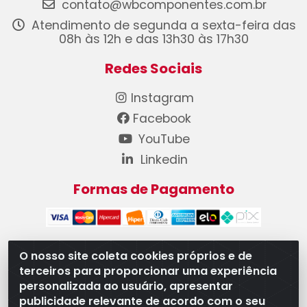
contato@wbcomponentes.com.br
Atendimento de segunda a sexta-feira das
08h às 12h e das 13h30 às 17h30
Redes Sociais
Instagram
Facebook
YouTube
Linkedin
Formas de Pagamento
O nosso site coleta cookies próprios e de
terceiros para proporcionar uma experiência
WB Componentes Automotivos LTDA - CNPJ
personalizada ao usuário, apresentar
08.528.393/0001-12 - Rua do Níquel, 667 - Parque
publicidade relevante de acordo com o seu
Oeste Industrial, Goiânia/GO - CEP 74375-660