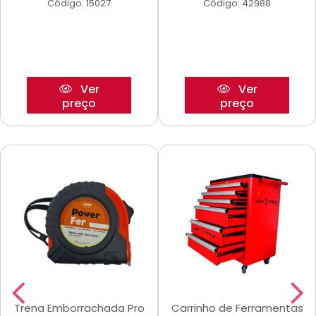
Código: 15027
Código: 42988
Ver
Ver
preço
preço
Trena Emborrachada Pro
Carrinho de Ferramentas