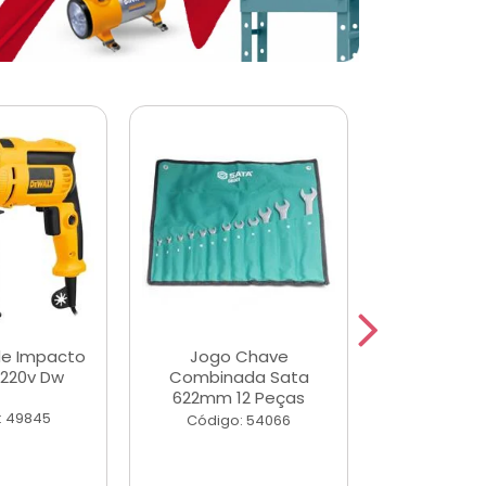
de Impacto
Jogo Chave
Jogo de Ch
 220v Dw
Combinada Sata
Longas e 
622mm 12 Peças
Peças
: 49845
Código: 54066
Código: