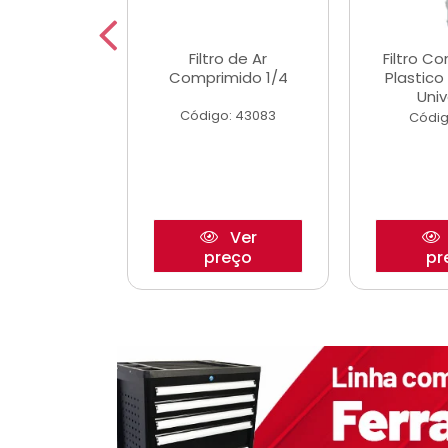
dro Roda
Filtro de Ar
Filtro C
,63mm
Comprimido 1/4
Plastic
o/Strada
Univ
Código: 43083
o: 27880
Códig
Ver
Ver
reço
preço
pr