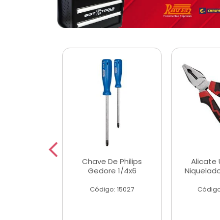
 Magnetica
Chave De Philips
Alicate 
ngular
Gedore 1/4x6
Niquelad
o: 56779
Código: 15027
Código