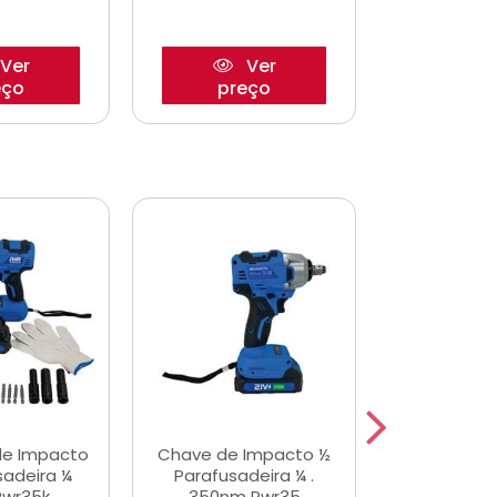
Ver
Ver
eço
preço
pre
de Impacto
Chave de Impacto ½
Jogo de C
sadeira ¼
Parafusadeira ¼ .
Fenda 
Pwr35k
350nm Pwr35
S3800