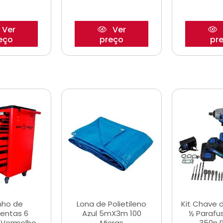
Ver
Ver
eço
preço
pr
nho de
Lona de Polietileno
Kit Chave 
entas 6
Azul 5mX3m 100
½ Parafu
 Vermelho
Micras
350n 