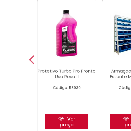
Multimec X3
Protetivo Turbo Pro Pronto
Armaçao
Uso Rosa 1l
Estante M
o: 50273
Código: 53930
Códig
Ver
Ver
reço
preço
pr