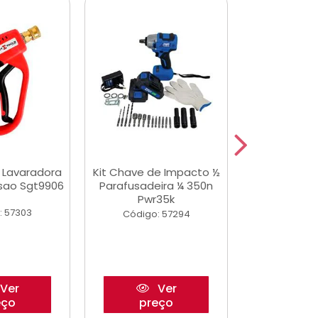
a Lavaradora
Kit Chave de Impacto ½
Adesivo Epox
ssao Sgt9906
Parafusadeira ¼ 350n
Transp.
Pwr35k
: 57303
Código:
Código: 57294
Ver
Ver
eço
preço
pre