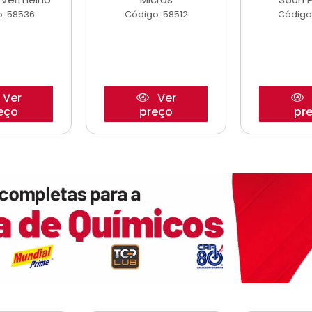
: 58536
Código: 58512
Código
Ver
Ver
eço
preço
pr