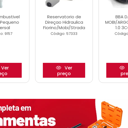
ombustivel
Reservatorio de
BBA 
o Pequeno
Direçao Hidraulica
MOBI/ARG
ersal
Fiorino/Mobi/Strada
1.0 3C
o: 9157
Código: 57333
Código
Ver
Ver
eço
preço
pr