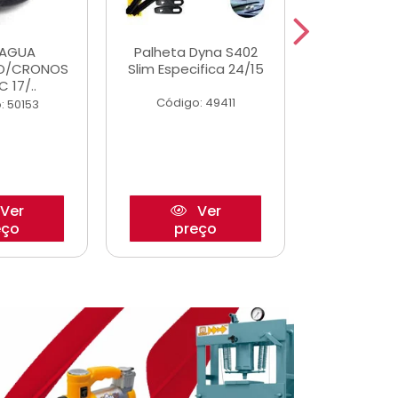
DAGUA
Palheta Dyna S402
Eixo P
O/CRONOS
Slim Especifica 24/15
Trambulad
C 17/..
05/
Código: 49411
: 50153
Código:
Ver
Ver
eço
preço
pre