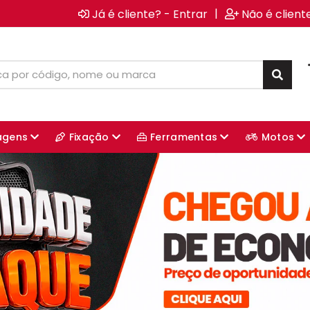
|
Já é cliente? - Entrar
Não é client
agens
Fixação
Ferramentas
Motos