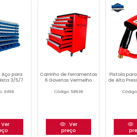
 Aço para
Carrinho de Ferramentas
Pistola par
ista 3/5/7
6 Gavetas Vermelho
de Alta Pre
o: 9456
Código: 58536
Código
Ver
Ver
eço
preço
pr