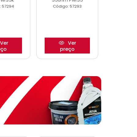
: 57294
Código: 57293
Código:
Ver
Ver
eço
preço
pre