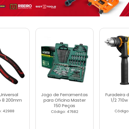
Universal
Jogo de Ferramentas
Furadeira 
o 8 200mm
para Oficina Master
1/2 710w
150 Peças
: 42988
Código
Código: 47682