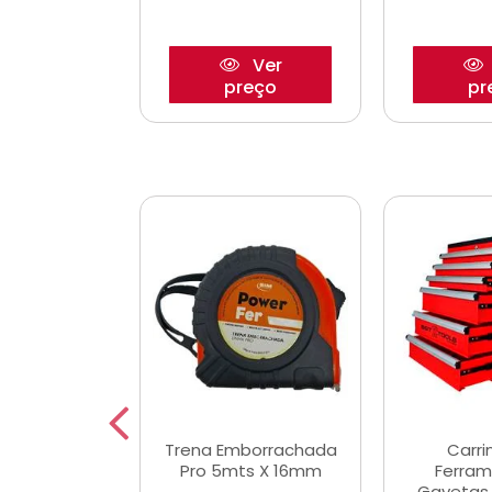
Ver
Ver
reço
preço
pr
De Corte
Trena Emborrachada
Carri
3/64x7/8
Pro 5mts X 16mm
Ferram
0x22,2mm
Gavetas