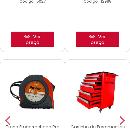
Código: 15027
Código: 42988
Ver
Ver
preço
preço
Trena Emborrachada Pro
Carrinho de Ferramentas