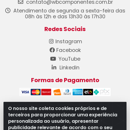
contato@wbcomponentes.com.br
Atendimento de segunda a sexta-feira das
08h às 12h e das 13h30 às 17h30
Redes Sociais
Instagram
Facebook
YouTube
Linkedin
Formas de Pagamento
O nosso site coleta cookies próprios e de
terceiros para proporcionar uma experiência
WB Componentes Automotivos LTDA - CNPJ
personalizada ao usuário, apresentar
08.528.393/0001-12 - Rua do Níquel, 667 - Parque
publicidade relevante de acordo com o seu
Oeste Industrial, Goiânia/GO - CEP 74375-660