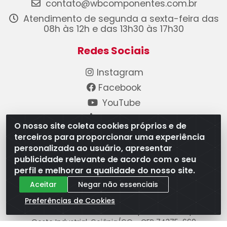
contato@wbcomponentes.com.br
Atendimento de segunda a sexta-feira das
08h às 12h e das 13h30 às 17h30
Redes Sociais
Instagram
Facebook
YouTube
Linkedin
O nosso site coleta cookies próprios e de
terceiros para proporcionar uma experiência
Formas de Pagamento
personalizada ao usuário, apresentar
publicidade relevante de acordo com o seu
perfil e melhorar a qualidade do nosso site.
Aceitar
Negar não essenciais
Preferências de Cookies
WB Componentes Automotivos LTDA - CNPJ
08.528.393/0001-12 - Rua do Níquel, 667 - Parque
Oeste Industrial, Goiânia/GO - CEP 74375-660