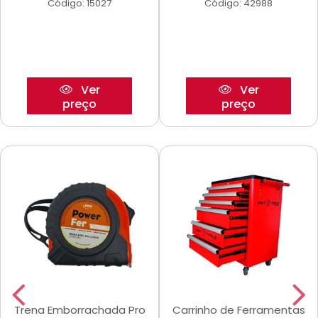
Código: 15027
Código: 42988
Ver
Ver
preço
preço
Trena Emborrachada Pro
Carrinho de Ferramentas