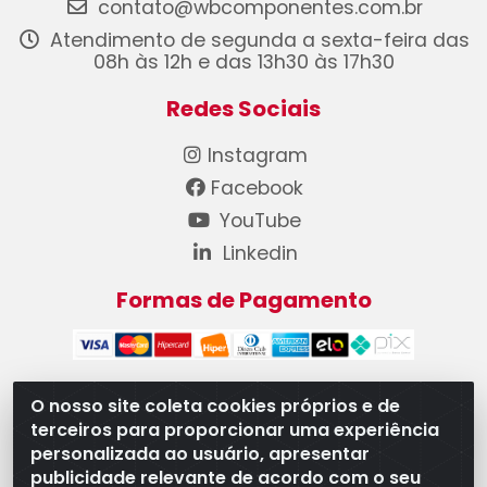
contato@wbcomponentes.com.br
Atendimento de segunda a sexta-feira das
08h às 12h e das 13h30 às 17h30
Redes Sociais
Instagram
Facebook
YouTube
Linkedin
Formas de Pagamento
O nosso site coleta cookies próprios e de
terceiros para proporcionar uma experiência
WB Componentes Automotivos LTDA - CNPJ
personalizada ao usuário, apresentar
08.528.393/0001-12 - Rua do Níquel, 667 - Parque
publicidade relevante de acordo com o seu
Oeste Industrial, Goiânia/GO - CEP 74375-660