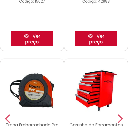
Código: 15027
Código: 42988
Ver
Ver
preço
preço
Trena Emborrachada Pro
Carrinho de Ferramentas