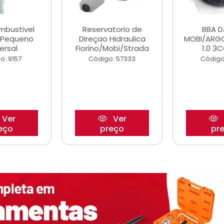
ombustivel
Reservatorio de
BBA 
o Pequeno
Direçao Hidraulica
MOBI/ARG
ersal
Fiorino/Mobi/Strada
1.0 3C
o: 9157
Código: 57333
Código
Ver
Ver
eço
preço
pr