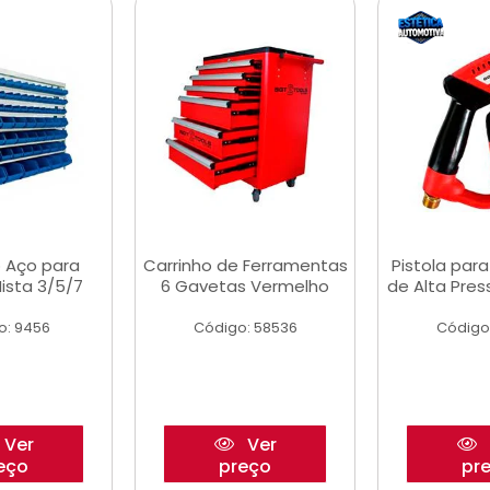
 Aço para
Carrinho de Ferramentas
Pistola par
ista 3/5/7
6 Gavetas Vermelho
de Alta Pre
o: 9456
Código: 58536
Código
Ver
Ver
eço
preço
pr