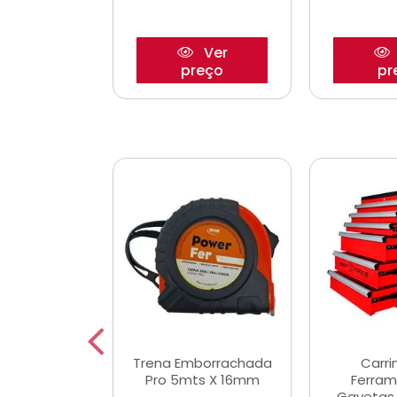
Ver
Ver
reço
preço
pr
De Corte
Trena Emborrachada
Carri
3/64x7/8
Pro 5mts X 16mm
Ferram
0x22,2mm
Gavetas