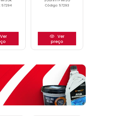
: 57294
Código: 57293
Código:
Ver
Ver
eço
preço
pre