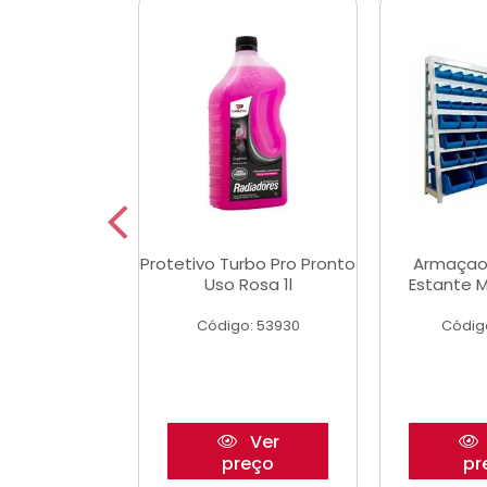
Multimec X3
Protetivo Turbo Pro Pronto
Armaçao
Uso Rosa 1l
Estante M
o: 50273
Código: 53930
Códig
Ver
Ver
reço
preço
pr