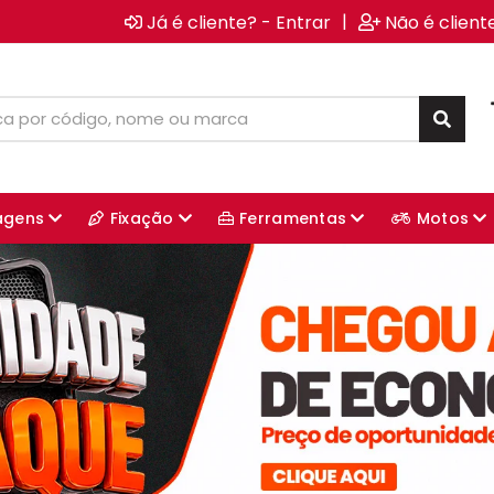
|
Já é cliente? - Entrar
Não é client
agens
Fixação
Ferramentas
Motos