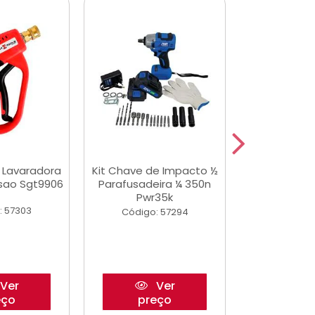
a Lavaradora
Kit Chave de Impacto ½
Adesivo Epox
ssao Sgt9906
Parafusadeira ¼ 350n
Transp.
Pwr35k
: 57303
Código:
Código: 57294
Ver
Ver
eço
preço
pre