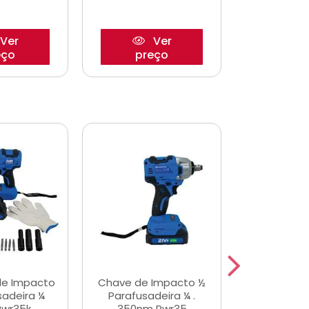
Ver
Ver
eço
preço
pre
de Impacto
Chave de Impacto ½
Jogo de C
sadeira ¼
Parafusadeira ¼ .
Fenda 
Pwr35k
350nm Pwr35
S3800