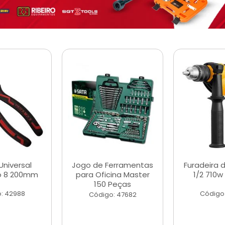
Universal
Jogo de Ferramentas
Furadeira 
o 8 200mm
para Oficina Master
1/2 710w
150 Peças
: 42988
Código
Código: 47682