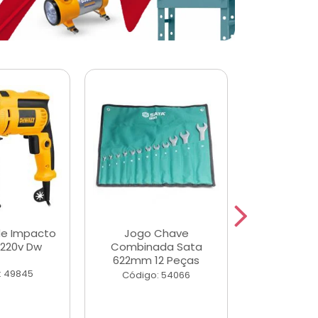
de Impacto
Jogo Chave
Jogo de Ch
 220v Dw
Combinada Sata
Longas e 
622mm 12 Peças
Peças
: 49845
Código: 54066
Código: