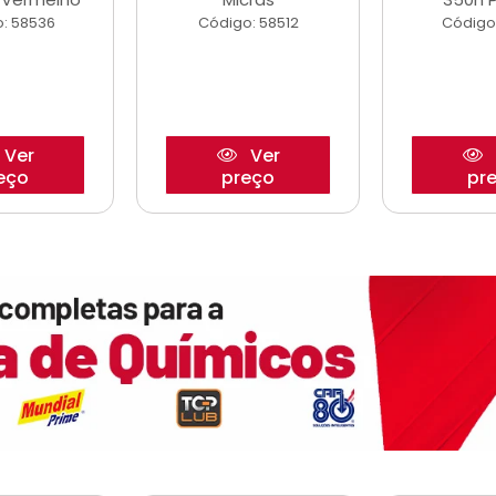
: 58536
Código: 58512
Código
Ver
Ver
eço
preço
pr