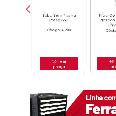
dro Roda
Tubo Sem Trama
Filtro C
,63mm
Preto 12x9
Plastic
o/Strada
Univ
Código: 41200
o: 27880
Códig
Ver
Ver
reço
preço
pr