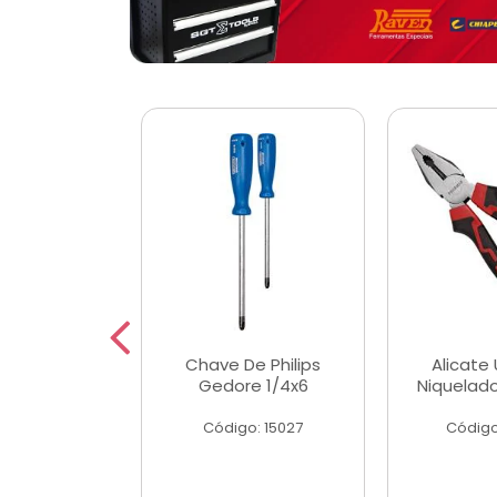
 Magnetica
Chave De Philips
Alicate 
ngular
Gedore 1/4x6
Niquelad
o: 56779
Código: 15027
Código