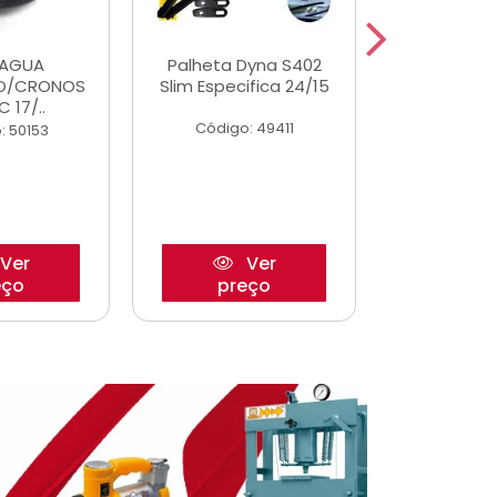
DAGUA
Palheta Dyna S402
Eixo P
O/CRONOS
Slim Especifica 24/15
Trambulad
C 17/..
05/
Código: 49411
: 50153
Código:
Ver
Ver
eço
preço
pre