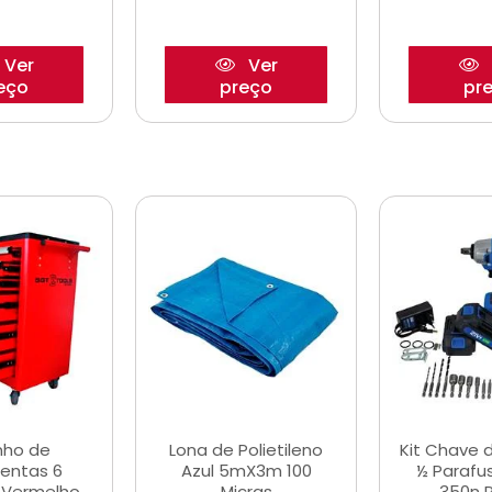
Ver
Ver
eço
preço
pr
nho de
Lona de Polietileno
Kit Chave 
entas 6
Azul 5mX3m 100
½ Parafu
 Vermelho
Micras
350n 