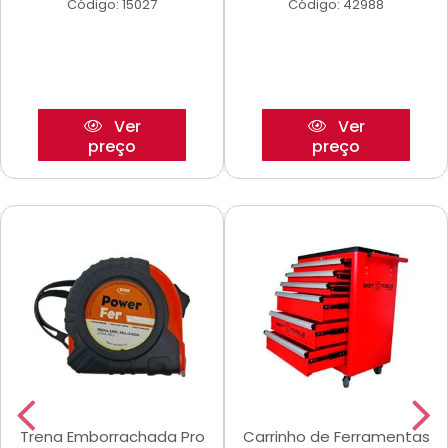
Código: 15027
Código: 42988
Ver
Ver
preço
preço
Trena Emborrachada Pro
Carrinho de Ferramentas