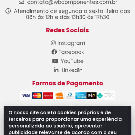
contato@wbcomponentes.com.br
Atendimento de segunda a sexta-feira das
08h às 12h e das 13h30 às 17h30
Redes Sociais
Instagram
Facebook
YouTube
Linkedin
Formas de Pagamento
O nosso site coleta cookies próprios e de
terceiros para proporcionar uma experiência
WB Componentes Automotivos LTDA - CNPJ
personalizada ao usuário, apresentar
08.528.393/0001-12 - Rua do Níquel, 667 - Parque
publicidade relevante de acordo com o seu
Oeste Industrial, Goiânia/GO - CEP 74375-660