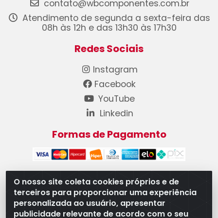
contato@wbcomponentes.com.br
Atendimento de segunda a sexta-feira das
08h às 12h e das 13h30 às 17h30
Redes Sociais
Instagram
Facebook
YouTube
Linkedin
Formas de Pagamento
O nosso site coleta cookies próprios e de
terceiros para proporcionar uma experiência
WB Componentes Automotivos LTDA - CNPJ
personalizada ao usuário, apresentar
08.528.393/0001-12 - Rua do Níquel, 667 - Parque
publicidade relevante de acordo com o seu
Oeste Industrial, Goiânia/GO - CEP 74375-660