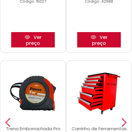
Código: 15027
Código: 42988
Ver
Ver
preço
preço
Trena Emborrachada Pro
Carrinho de Ferramentas