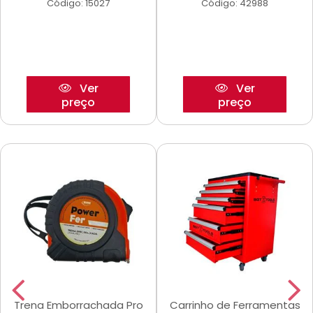
Código: 15027
Código: 42988
Ver
Ver
preço
preço
Trena Emborrachada Pro
Carrinho de Ferramentas