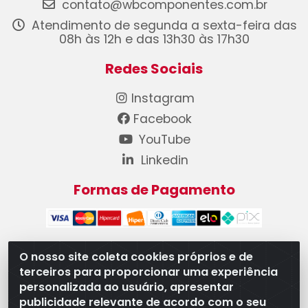
contato@wbcomponentes.com.br
Atendimento de segunda a sexta-feira das
08h às 12h e das 13h30 às 17h30
Redes Sociais
Instagram
Facebook
YouTube
Linkedin
Formas de Pagamento
O nosso site coleta cookies próprios e de
terceiros para proporcionar uma experiência
WB Componentes Automotivos LTDA - CNPJ
personalizada ao usuário, apresentar
08.528.393/0001-12 - Rua do Níquel, 667 - Parque
publicidade relevante de acordo com o seu
Oeste Industrial, Goiânia/GO - CEP 74375-660