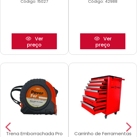
Código: 15027
Código: 42988
Ver
Ver
preço
preço
Trena Emborrachada Pro
Carrinho de Ferramentas