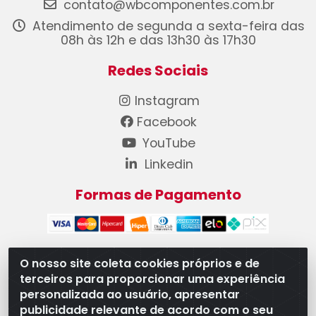
contato@wbcomponentes.com.br
Atendimento de segunda a sexta-feira das
08h às 12h e das 13h30 às 17h30
Redes Sociais
Instagram
Facebook
YouTube
Linkedin
Formas de Pagamento
O nosso site coleta cookies próprios e de
terceiros para proporcionar uma experiência
WB Componentes Automotivos LTDA - CNPJ
personalizada ao usuário, apresentar
08.528.393/0001-12 - Rua do Níquel, 667 - Parque
publicidade relevante de acordo com o seu
Oeste Industrial, Goiânia/GO - CEP 74375-660