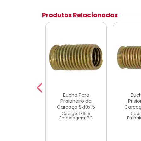
Produtos Relacionados
ucha Para
Bucha Para
Buc
sioneiro da
Prisioneiro da
Prisi
aça 10x14x25
Carcaça 8x10x15
Carcaç
digo: 3167
Código: 13955
Códi
alagem: PC
Embalagem: PC
Embal