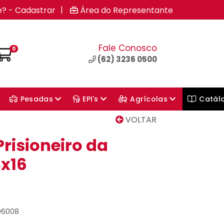
|
e? - Cadastrar
Área do Representante
Fale Conosco
0
(62) 3236 0500
Pesadas
EPI's
Agrícolas
Catál
VOLTAR
risioneiro da
x16
06008