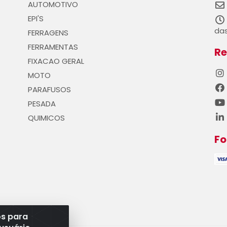
AUTOMOTIVO
EPI'S
das
FERRAGENS
FERRAMENTAS
Re
FIXACAO GERAL
MOTO
PARAFUSOS
PESADA
QUIMICOS
F
os para