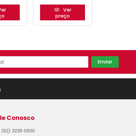
er
Ver
Ve
ço
preço
preço
s
le Conosco
(62) 3236 0500