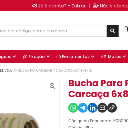
|
Já é cliente? - Entrar
Não é client
agens
Fixação
Ferramentas
Motos
DE VELA
BUCHA PARA PRISIONEIRO DA CARCACA 6X8X16
Bucha Para P
Carcaça 6x8
Código do Fabricante: 50800
Código: 3165