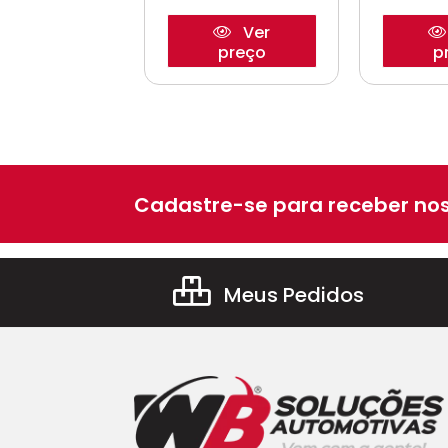
Ver
Ver
preço
preço
p
Cadastre-se para receber nos
Meus Pedidos