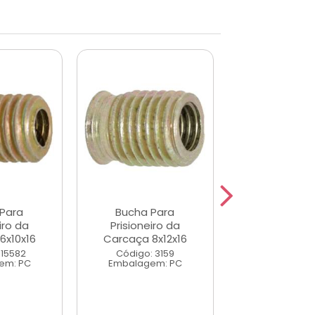
Para
Bucha Para
Bucha Pa
iro da
Prisioneiro da
Prisioneir
6x10x16
Carcaça 8x12x16
Carcaça 10x
 15582
Código: 3159
Código: 3
em: PC
Embalagem: PC
Embalagem