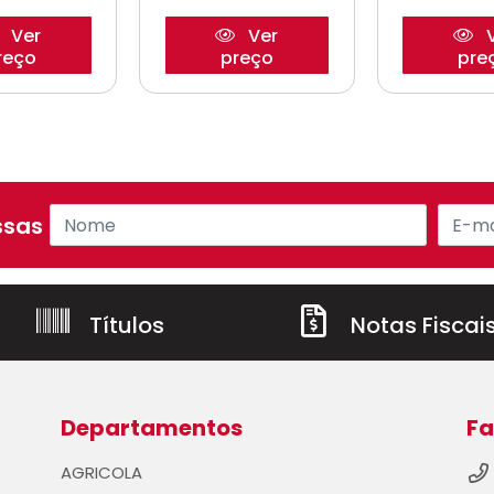
Ver
Ver
V
reço
preço
pre
sas ofertas!
Títulos
Notas Fiscai
Departamentos
Fa
AGRICOLA