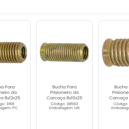
ha Para
Bucha Para
Bucha 
oneiro da
Prisioneiro da
Prisione
a 8x12x25
Carcaça 8x10x25
Carcaça 
go: 3166
Código: 38593
Código:
agem: PC
Embalagem: UN
Embalag