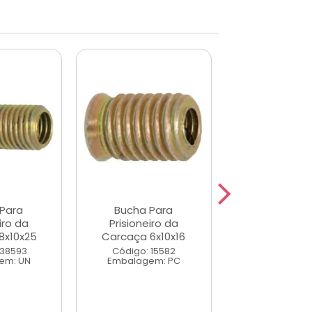
Para
Bucha Para
Bucha Pa
iro da
Prisioneiro da
Prisioneir
8x10x25
Carcaça 6x10x16
Carcaça 8x
 38593
Código: 15582
Código: 3
em: UN
Embalagem: PC
Embalagem