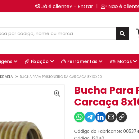
|
Já é cliente? - Entrar
Não é client
agens
Fixação
Ferramentas
Motos
DE VELA
BUCHA PARA PRISIONEIRO DA CARCACA 8X10X20
Bucha Para P
Carcaça 8x1
Código do Fabricante: 00537
Código: 13040