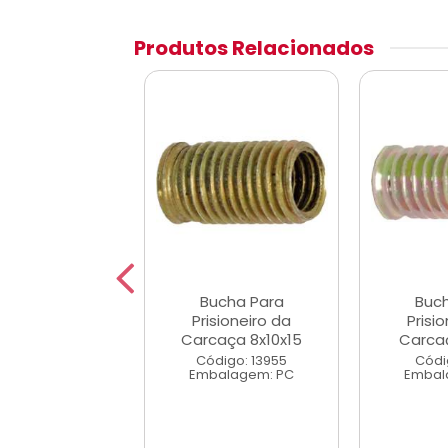
Produtos Relacionados
ucha Para
Bucha Para
Buc
sioneiro da
Prisioneiro da
Prisi
aça 8x12x16
Carcaça 8x10x15
Carca
digo: 3159
Código: 13955
Códi
alagem: PC
Embalagem: PC
Embal