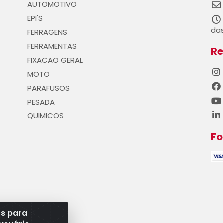
AUTOMOTIVO
EPI'S
das
FERRAGENS
FERRAMENTAS
Re
FIXACAO GERAL
MOTO
PARAFUSOS
PESADA
QUIMICOS
F
os para