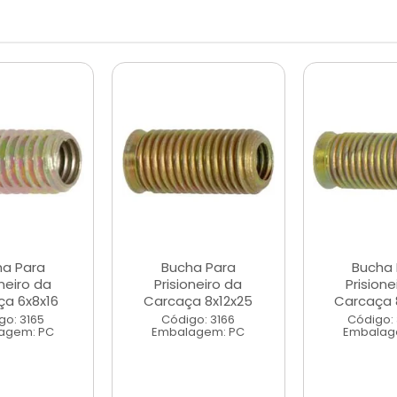
ha Para
Bucha Para
Bucha 
oneiro da
Prisioneiro da
Prisione
ça 6x8x16
Carcaça 8x12x25
Carcaça 
go: 3165
Código: 3166
Código:
agem: PC
Embalagem: PC
Embalag