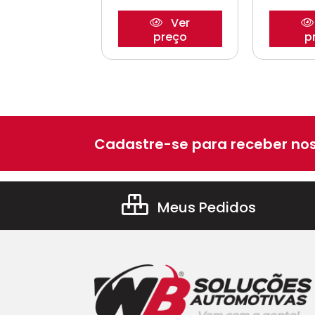
Ver
Ver
preço
preço
p
Cadastre-se para receber nos
Meus Pedidos