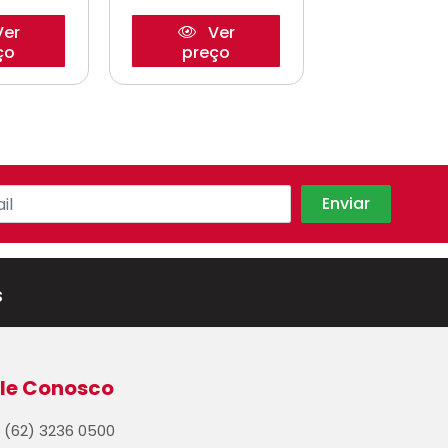
er
Ver
Ve
ço
preço
preço
s
le Conosco
(62) 3236 0500