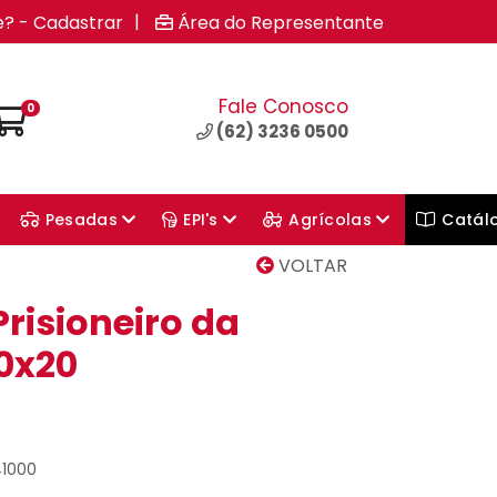
|
e? - Cadastrar
Área do Representante
Fale Conosco
0
(62) 3236 0500
Pesadas
EPI's
Agrícolas
Catál
VOLTAR
risioneiro da
0x20
41000