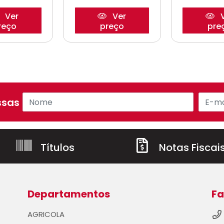
Ver
Ver
V
reço
preço
pre
sas ofertas!
Títulos
Notas Fiscai
Departamentos
Fa
AGRICOLA