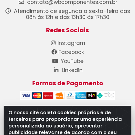
contato@wbcomponentes.com.br
Atendimento de segunda a sexta-feira das
08h às 12h e das 13h30 às 17h30
Redes Sociais
Instagram
Facebook
YouTube
Linkedin
Formas de Pagamento
O nosso site coleta cookies próprios e de
terceiros para proporcionar uma experiência
WB Componentes Automotivos LTDA - CNPJ
personalizada ao usuário, apresentar
08.528.393/0001-12 - Rua do Níquel, 667 - Parque
publicidade relevante de acordo com o seu
Oeste Industrial, Goiânia/GO - CEP 74375-660