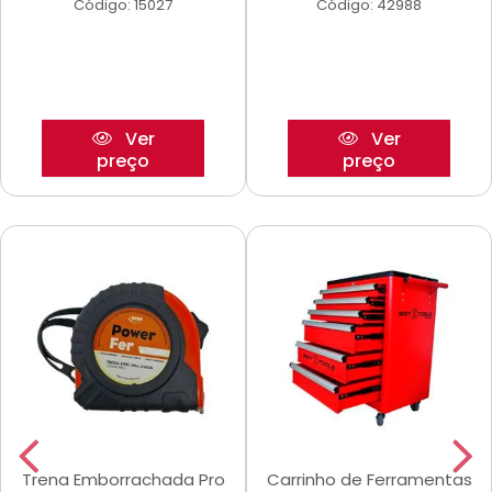
Código: 15027
Código: 42988
Ver
Ver
preço
preço
Trena Emborrachada Pro
Carrinho de Ferramentas