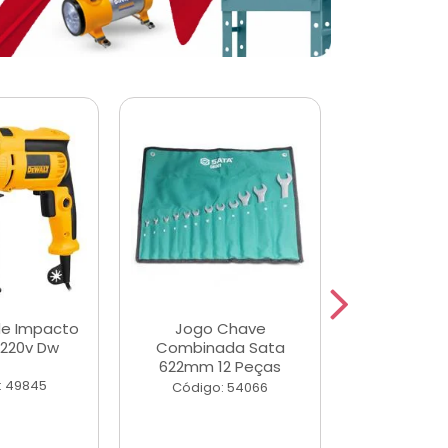
de Impacto
Jogo Chave
Jogo de Ch
 220v Dw
Combinada Sata
Longas e 
622mm 12 Peças
Peças
: 49845
Código: 54066
Código: