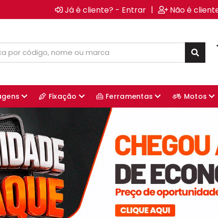
|
Já é cliente? - Entrar
Não é client
agens
Fixação
Ferramentas
Motos