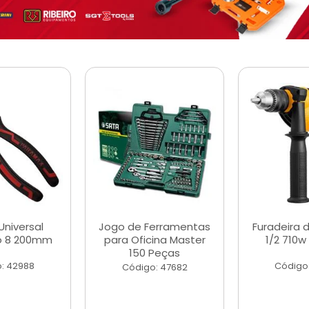
Universal
Jogo de Ferramentas
Furadeira 
o 8 200mm
para Oficina Master
1/2 710w
150 Peças
: 42988
Código
Código: 47682