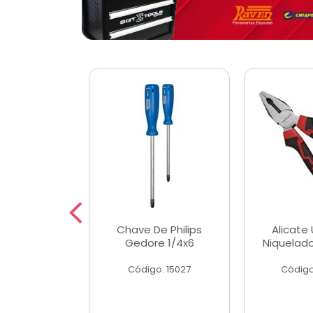
 Magnetica
Chave De Philips
Alicate 
ngular
Gedore 1/4x6
Niquelad
o: 56779
Código: 15027
Código