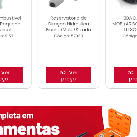
ombustivel
Reservatorio de
BBA 
o Pequeno
Direçao Hidraulica
MOBI/ARG
ersal
Fiorino/Mobi/Strada
1.0 3C
o: 9157
Código: 57333
Código
Ver
Ver
eço
preço
pr