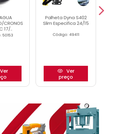
DAGUA
Palheta Dyna S402
Eixo P
O/CRONOS
Slim Especifica 24/15
Trambulad
C 17/..
05/
Código: 49411
: 50153
Código:
Ver
Ver
eço
preço
pre