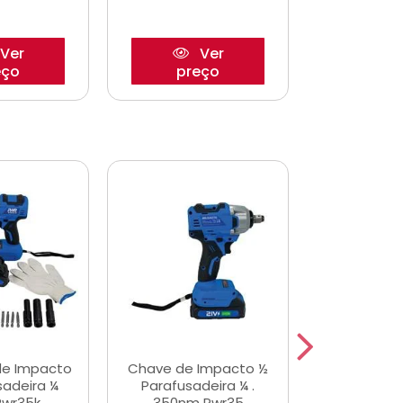
Ver
Ver
eço
preço
pre
de Impacto
Chave de Impacto ½
Jogo de C
sadeira ¼
Parafusadeira ¼ .
Fenda 
Pwr35k
350nm Pwr35
S3800