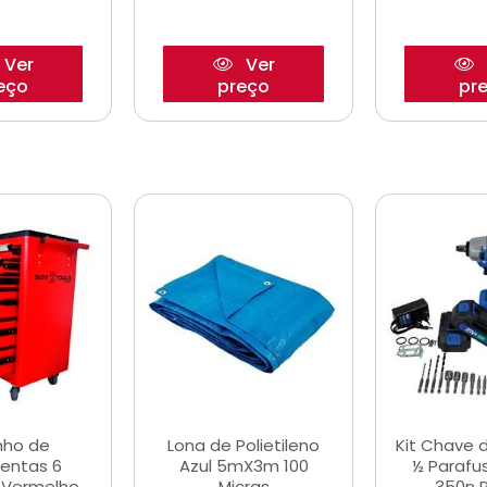
Ver
Ver
eço
preço
pr
nho de
Lona de Polietileno
Kit Chave 
entas 6
Azul 5mX3m 100
½ Parafu
 Vermelho
Micras
350n 