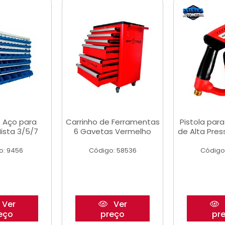
 Aço para
Carrinho de Ferramentas
Pistola par
ista 3/5/7
6 Gavetas Vermelho
de Alta Pre
o: 9456
Código: 58536
Código
Ver
Ver
eço
preço
pr