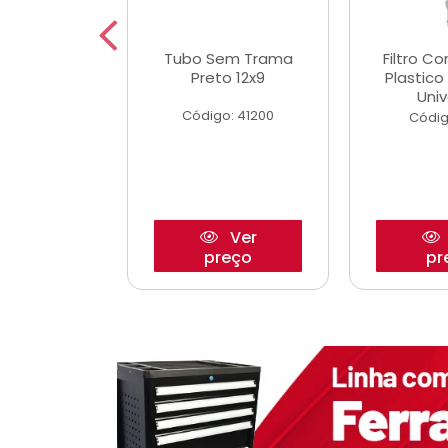
dro Roda
Tubo Sem Trama
Filtro C
,63mm
Preto 12x9
Plastic
o/Strada
Univ
Código: 41200
o: 27880
Códig
Ver
Ver
reço
preço
pr