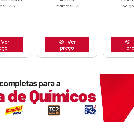
: 58536
Código: 58512
Código
Ver
Ver
eço
preço
pr