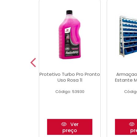
Multimec X3
Protetivo Turbo Pro Pronto
Armaçao
Uso Rosa 1l
Estante M
o: 50273
Código: 53930
Códig
Ver
Ver
reço
preço
pr