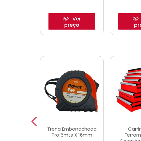
Ver
Ver
reço
preço
pr
De Corte
Trena Emborrachada
Carri
3/64x7/8
Pro 5mts X 16mm
Ferram
0x22,2mm
Gavetas