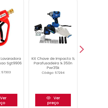
a Lavaradora
Kit Chave de Impacto ½
Adesivo Epox
ssao Sgt9906
Parafusadeira ¼ 350n
Transp.
Pwr35k
: 57303
Código:
Código: 57294
Ver
Ver
eço
preço
pre