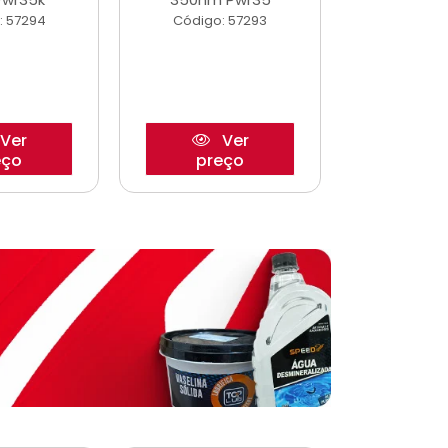
: 57294
Código: 57293
Código:
Ver
Ver
eço
preço
pre