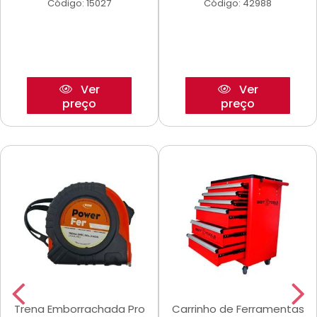
Código: 15027
Código: 42988
Ver
Ver
preço
preço
Trena Emborrachada Pro
Carrinho de Ferramentas