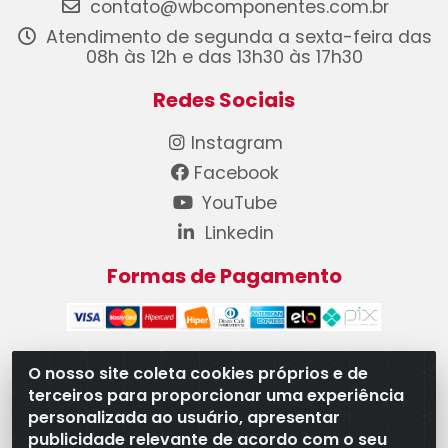
contato@wbcomponentes.com.br
Atendimento de segunda a sexta-feira das
08h às 12h e das 13h30 às 17h30
Redes Sociais
Instagram
Facebook
YouTube
Linkedin
Formas de Pagamento
O nosso site coleta cookies próprios e de
terceiros para proporcionar uma experiência
WB Componentes Automotivos LTDA - CNPJ
personalizada ao usuário, apresentar
08.528.393/0001-12 - Rua do Níquel, 667 - Parque
publicidade relevante de acordo com o seu
Oeste Industrial, Goiânia/GO - CEP 74375-660