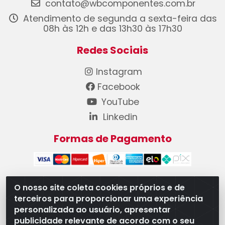
contato@wbcomponentes.com.br
Atendimento de segunda a sexta-feira das
08h às 12h e das 13h30 às 17h30
Redes Sociais
Instagram
Facebook
YouTube
Linkedin
Formas de Pagamento
O nosso site coleta cookies próprios e de
terceiros para proporcionar uma experiência
WB Componentes Automotivos LTDA - CNPJ
personalizada ao usuário, apresentar
08.528.393/0001-12 - Rua do Níquel, 667 - Parque
publicidade relevante de acordo com o seu
Oeste Industrial, Goiânia/GO - CEP 74375-660