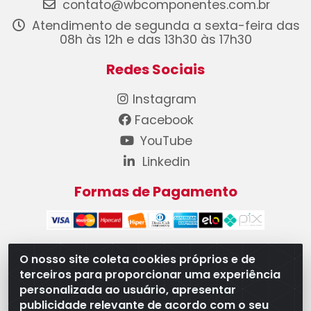
contato@wbcomponentes.com.br
Atendimento de segunda a sexta-feira das
08h às 12h e das 13h30 às 17h30
Redes Sociais
Instagram
Facebook
YouTube
Linkedin
Formas de Pagamento
O nosso site coleta cookies próprios e de
terceiros para proporcionar uma experiência
WB Componentes Automotivos LTDA - CNPJ
personalizada ao usuário, apresentar
08.528.393/0001-12 - Rua do Níquel, 667 - Parque
publicidade relevante de acordo com o seu
Oeste Industrial, Goiânia/GO - CEP 74375-660