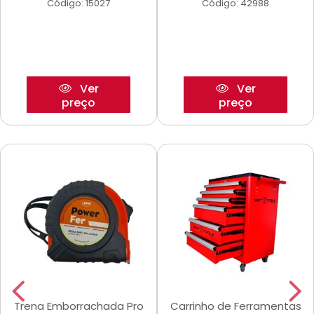
Código: 15027
Código: 42988
Ver
Ver
preço
preço
Trena Emborrachada Pro
Carrinho de Ferramentas