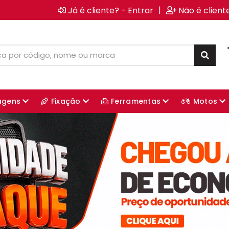
|
Já é cliente? - Entrar
Não é client
agens
Fixação
Ferramentas
Motos