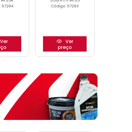
: 57294
Código: 57293
Código:
Ver
Ver
eço
preço
pre