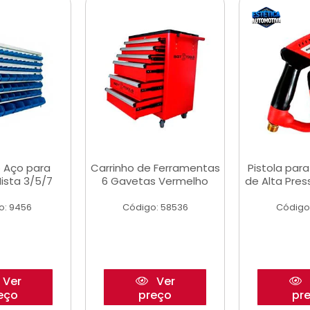
 Aço para
Carrinho de Ferramentas
Pistola par
ista 3/5/7
6 Gavetas Vermelho
de Alta Pre
o: 9456
Código: 58536
Código
Ver
Ver
eço
preço
pr