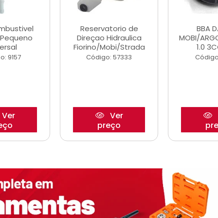
ombustivel
Reservatorio de
BBA 
o Pequeno
Direçao Hidraulica
MOBI/ARG
ersal
Fiorino/Mobi/Strada
1.0 3C
o: 9157
Código: 57333
Código
Ver
Ver
eço
preço
pr