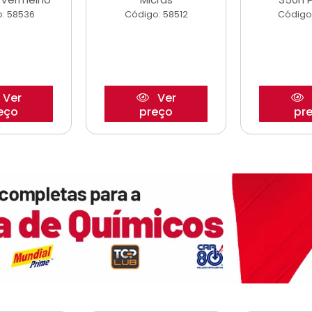
: 58536
Código: 58512
Código
Ver
Ver
eço
preço
pr