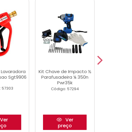
a Lavaradora
Kit Chave de Impacto ½
Jogo De Ferr
ssao Sgt9906
Parafusadeira ¼ 350n
Master 178 
Pwr35k
Ofic
: 57303
Código: 57294
Código:
Ver
Ver
eço
preço
pre