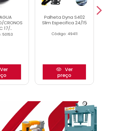
DAGUA
Palheta Dyna S402
Tapete U
O/CRONOS
Slim Especifica 24/15
Adaptad
C 17/..
Mode
Código: 49411
: 50153
Código:
Ver
Ver
eço
preço
pre