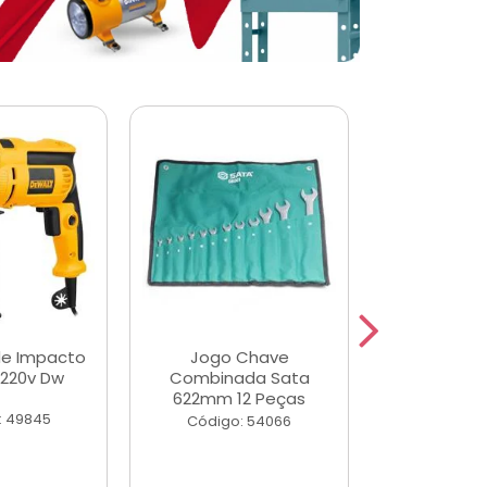
de Impacto
Jogo Chave
Jogo de Ch
 220v Dw
Combinada Sata
Longas e 
622mm 12 Peças
Peças
: 49845
Código: 54066
Código: