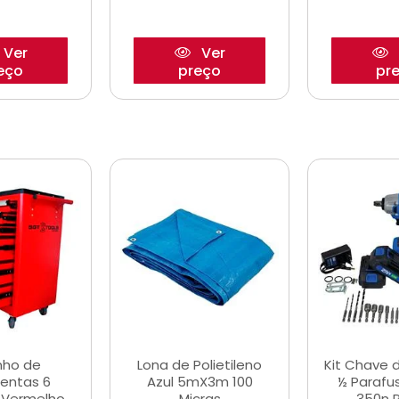
Ver
Ver
eço
preço
pr
nho de
Lona de Polietileno
Kit Chave 
entas 6
Azul 5mX3m 100
½ Parafu
 Vermelho
Micras
350n 