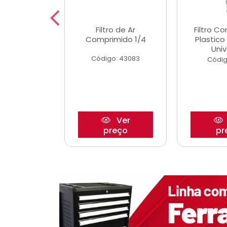
etor iwp176
Filtro de Ar
Filtro C
 1.0 05/
Comprimido 1/4
Plastic
Univ
o: 28425
Código: 43083
Códig
Ver
Ver
reço
preço
pr