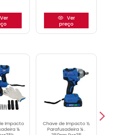
Ver
Ver
eço
preço
pre
de Impacto
Chave de Impacto ½
Jogo de C
sadeira ¼
Parafusadeira ¼ .
Fenda 
Pwr35k
350nm Pwr35
S3800