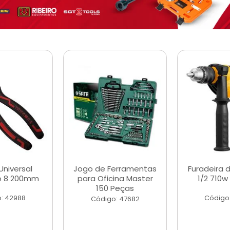
Universal
Jogo de Ferramentas
Furadeira 
o 8 200mm
para Oficina Master
1/2 710w
150 Peças
: 42988
Código
Código: 47682