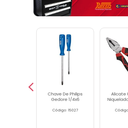
 Magnetica
Chave De Philips
Alicate 
ngular
Gedore 1/4x6
Niquelad
o: 56779
Código: 15027
Código