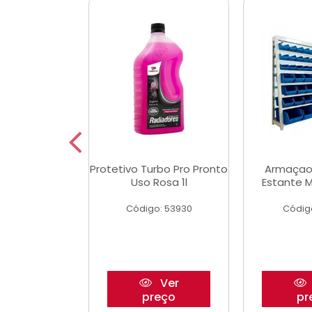
aulico Garrafa
Protetivo Turbo Pro Pronto
Armaçao
 Toneladas
Uso Rosa 1l
Estante M
o: 51655
Código: 53930
Códig
Ver
Ver
reço
preço
pr