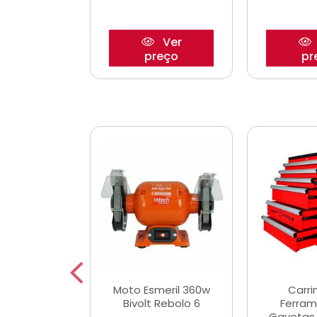
Ver
Ver
reço
preço
pr
e Chaves
Moto Esmeril 360w
Carri
ais Curtas
Bivolt Rebolo 6
Ferram
12mm com 9
Gavetas