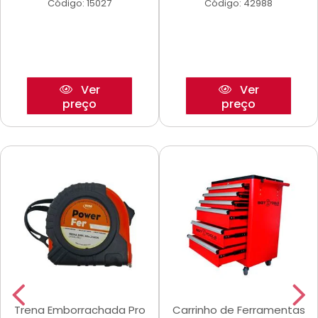
Código: 15027
Código: 42988
Ver
Ver
preço
preço
Trena Emborrachada Pro
Carrinho de Ferramentas