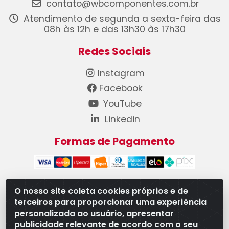
contato@wbcomponentes.com.br
Atendimento de segunda a sexta-feira das
08h às 12h e das 13h30 às 17h30
Redes Sociais
Instagram
Facebook
YouTube
Linkedin
Formas de Pagamento
O nosso site coleta cookies próprios e de
terceiros para proporcionar uma experiência
WB Componentes Automotivos LTDA - CNPJ
personalizada ao usuário, apresentar
08.528.393/0001-12 - Rua do Níquel, 667 - Parque
publicidade relevante de acordo com o seu
Oeste Industrial, Goiânia/GO - CEP 74375-660