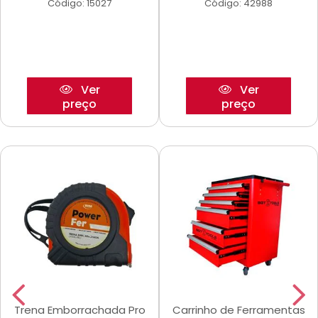
Código: 15027
Código: 42988
Ver
Ver
preço
preço
Trena Emborrachada Pro
Carrinho de Ferramentas