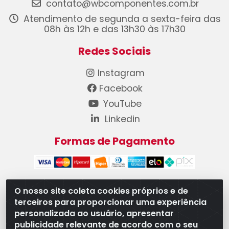
contato@wbcomponentes.com.br
Atendimento de segunda a sexta-feira das
08h às 12h e das 13h30 às 17h30
Redes Sociais
Instagram
Facebook
YouTube
Linkedin
Formas de Pagamento
O nosso site coleta cookies próprios e de
terceiros para proporcionar uma experiência
WB Componentes Automotivos LTDA - CNPJ
personalizada ao usuário, apresentar
08.528.393/0001-12 - Rua do Níquel, 667 - Parque
publicidade relevante de acordo com o seu
Oeste Industrial, Goiânia/GO - CEP 74375-660