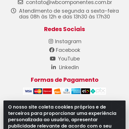
contato@wbcomponentes.com.br
Atendimento de segunda a sexta-feira
das 08h às 12h e das 13h30 às 17h30
Redes Sociais
Instagram
Facebook
YouTube
Linkedin
Formas de Pagamento
O nosso site coleta cookies próprios e de
terceiros para proporcionar uma experiência
WB Componentes Automotivos LTDA - CNPJ
personalizada ao usuário, apresentar
08.528.393/0001-12 - Rua do Níquel, 667 - Parque
publicidade relevante de acordo com o seu
Oeste Industrial, Goiânia/GO - CEP 74375-660