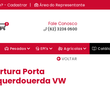
|
e? - Cadastrar
Área do Representante
Fale Conosco
0
(62) 3236 0500
Pesadas
EPI's
Agrícolas
Catál
VOLTAR
rtura Porta
squerdouerda VW