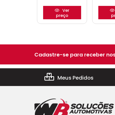
Ver
Ver
preço
preço
p
Cadastre-se para receber nos
Meus Pedidos