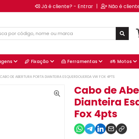
|
Já é cliente? - Entrar
Não é client
agens
Fixação
Ferramentas
Motos
CABO DE ABERTURA PORTA DIANTEIRA ESQUERDOUERDA VW FOX 4PTS
Cabo de Abe
Dianteira E
Fox 4pts