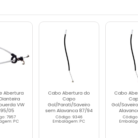
e Abertura
Cabo Abertura do
Cabo Aber
Dianteira
Capo
Ca
ouerda VW
Gol/Parati/Saveiro
Gol/Saveir
 95/05
sem Alavanca 87/94
Alavanca
go: 7957
Código: 9346
Código:
agem: PC
Embalagem: PC
Embalag