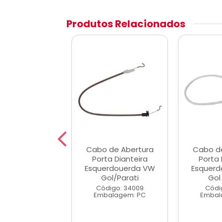
Produtos Relacionados
 de Abertura
Cabo de Abertura
Cabo d
ta Dianteira
Porta Dianteira
Porta 
toeita VW Gol
Esquerdouerda VW
Esquerd
/Parati
Gol/Parati
Gol
digo: 34008
Código: 34009
Códi
alagem: PC
Embalagem: PC
Embal