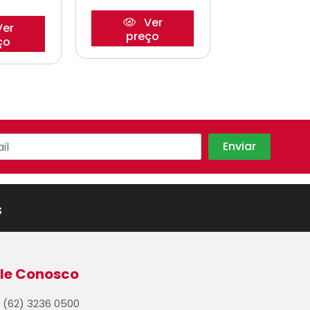
Ver
er
Ve
preço
ço
preço
s
le Conosco
(62) 3236 0500