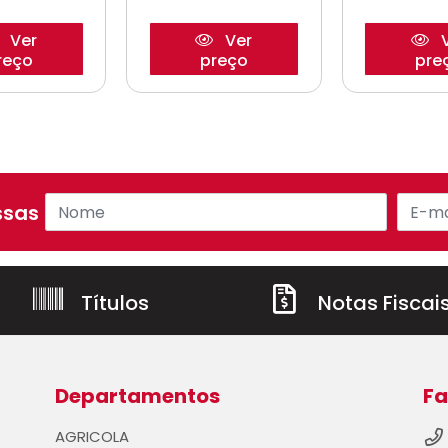
Ver
Ver
V
reço
preço
pre
sas ofertas!
Títulos
Notas Fiscai
Departamentos
Fa
AGRICOLA