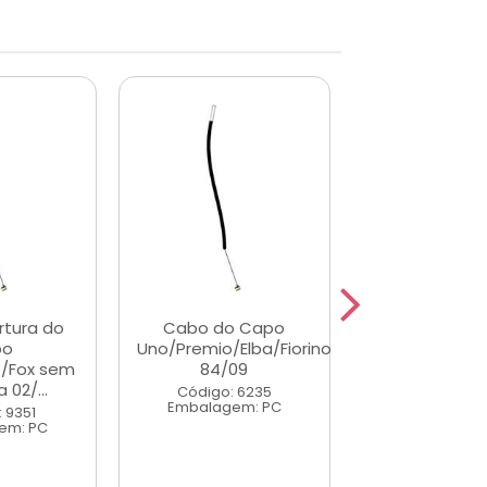
tura do
Cabo do Capo
Cabo de Abe
po
Uno/Premio/Elba/Fiorino
Porta Diant
o/Fox sem
84/09
Direitoeita 
 02/...
/Parati
Código: 6235
Embalagem: PC
 9351
Código: 34
em: PC
Embalagem