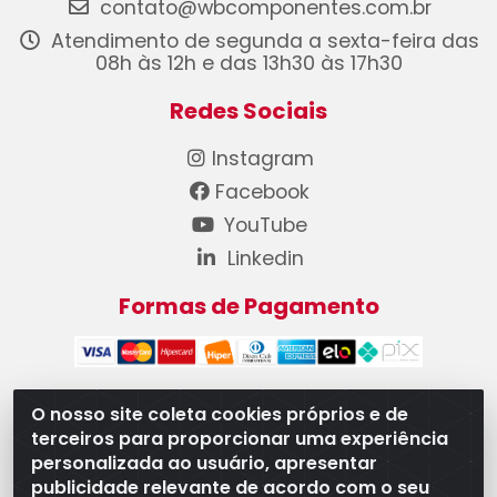
contato@wbcomponentes.com.br
Atendimento de segunda a sexta-feira das
08h às 12h e das 13h30 às 17h30
Redes Sociais
Instagram
Facebook
YouTube
Linkedin
Formas de Pagamento
O nosso site coleta cookies próprios e de
terceiros para proporcionar uma experiência
WB Componentes Automotivos LTDA - CNPJ
personalizada ao usuário, apresentar
08.528.393/0001-12 - Rua do Níquel, 667 - Parque
publicidade relevante de acordo com o seu
Oeste Industrial, Goiânia/GO - CEP 74375-660