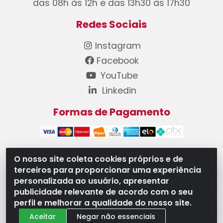
das 08h às 12h e das 13h30 às 17h30
Redes Sociais
Instagram
Facebook
YouTube
Linkedin
Formas de Pagamento
O nosso site coleta cookies próprios e de
terceiros para proporcionar uma experiência
WB Componentes Automotivos LTDA - CNPJ
personalizada ao usuário, apresentar
08.528.393/0001-12 - Rua do Níquel, 667 - Parque
publicidade relevante de acordo com o seu
Oeste Industrial, Goiânia/GO - CEP 74375-660
perfil e melhorar a qualidade do nosso site.
Aceitar
Negar não essenciais