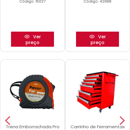
Código: 15027
Código: 42988
Ver
Ver
preço
preço
Trena Emborrachada Pro
Carrinho de Ferramentas