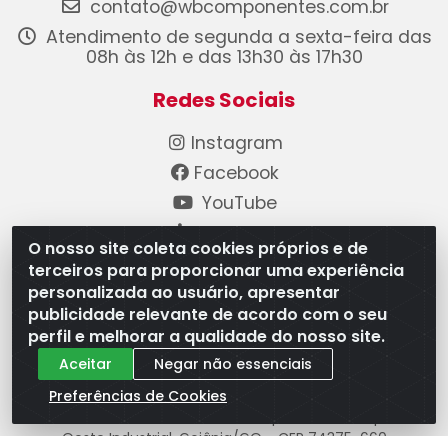
contato@wbcomponentes.com.br
Atendimento de segunda a sexta-feira das
08h às 12h e das 13h30 às 17h30
Redes Sociais
Instagram
Facebook
YouTube
Linkedin
O nosso site coleta cookies próprios e de
terceiros para proporcionar uma experiência
Formas de Pagamento
personalizada ao usuário, apresentar
publicidade relevante de acordo com o seu
perfil e melhorar a qualidade do nosso site.
Aceitar
Negar não essenciais
Preferências de Cookies
WB Componentes Automotivos LTDA - CNPJ
08.528.393/0001-12 - Rua do Níquel, 667 - Parque
Oeste Industrial, Goiânia/GO - CEP 74375-660