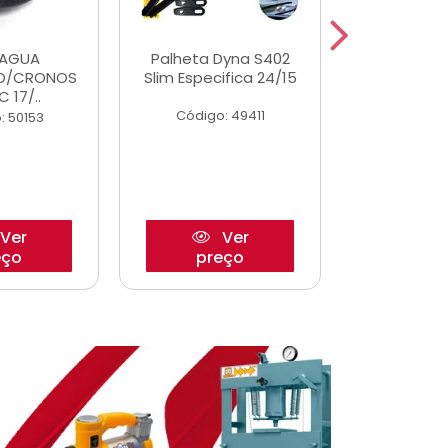
DAGUA
Palheta Dyna S402
Eixo P
O/CRONOS
Slim Especifica 24/15
Trambulad
C 17/..
05/
Código: 49411
: 50153
Código:
Ver
Ver
eço
preço
pre