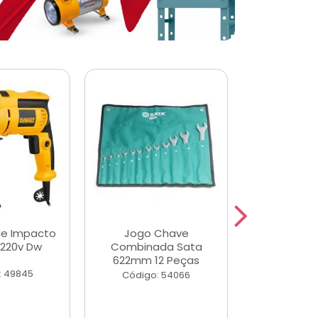
de Impacto
Jogo Chave
Jogo de Ch
 220v Dw
Combinada Sata
Longas e 
622mm 12 Peças
Peças
: 49845
Código: 54066
Código: