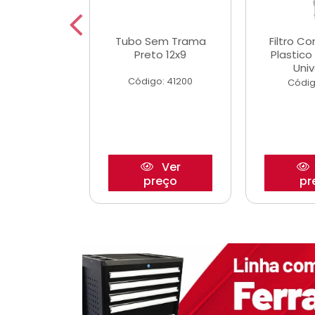
dro Roda
Tubo Sem Trama
Filtro C
,63mm
Preto 12x9
Plastic
o/Strada
Univ
Código: 41200
o: 27880
Códig
Ver
Ver
reço
preço
pr