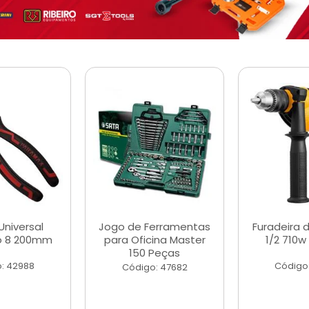
Universal
Jogo de Ferramentas
Furadeira 
o 8 200mm
para Oficina Master
1/2 710w
150 Peças
: 42988
Código
Código: 47682