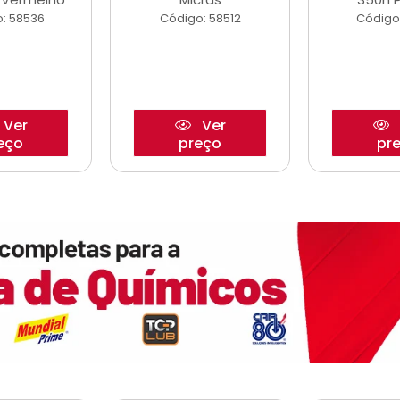
: 58536
Código: 58512
Código
Ver
Ver
eço
preço
pr