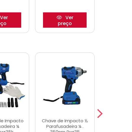
Ver
Ver
eço
preço
pre
de Impacto
Chave de Impacto ½
Jogo de C
sadeira ¼
Parafusadeira ¼ .
Fenda 
Pwr35k
350nm Pwr35
S3800