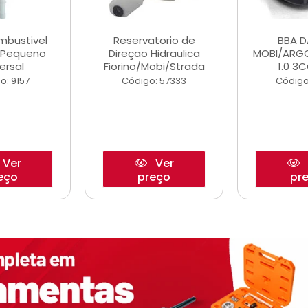
ombustivel
Reservatorio de
BBA 
o Pequeno
Direçao Hidraulica
MOBI/ARG
ersal
Fiorino/Mobi/Strada
1.0 3C
o: 9157
Código: 57333
Código
Ver
Ver
eço
preço
pr