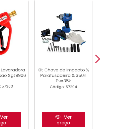
a Lavaradora
Kit Chave de Impacto ½
Adesivo Epox
ssao Sgt9906
Parafusadeira ¼ 350n
Transp.
Pwr35k
: 57303
Código:
Código: 57294
Ver
Ver
eço
preço
pre