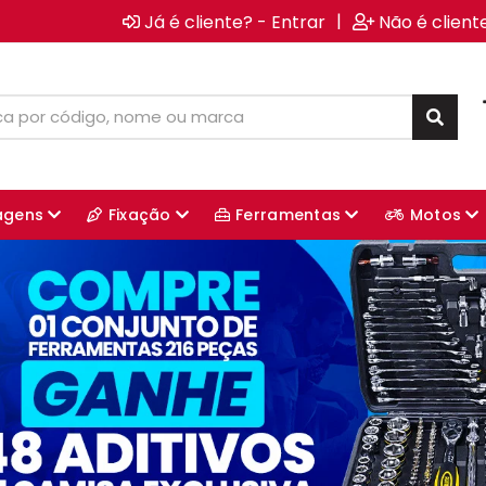
|
Já é cliente? - Entrar
Não é client
agens
Fixação
Ferramentas
Motos