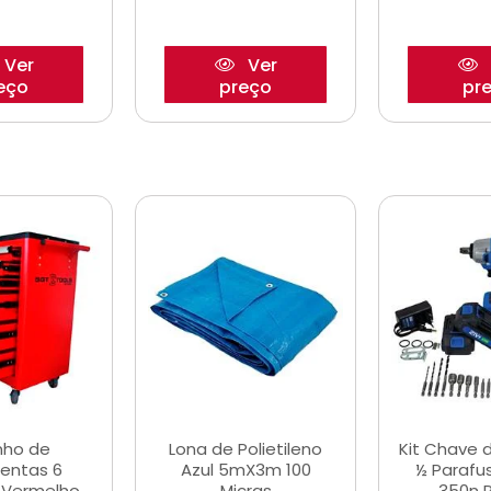
Ver
Ver
eço
preço
pr
nho de
Lona de Polietileno
Kit Chave 
entas 6
Azul 5mX3m 100
½ Parafu
 Vermelho
Micras
350n 