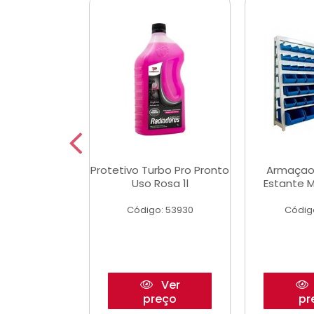
Multimec X3
Protetivo Turbo Pro Pronto
Armaçao
Uso Rosa 1l
Estante M
o: 50273
Código: 53930
Códig
Ver
Ver
reço
preço
pr