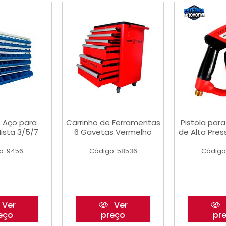
 Aço para
Carrinho de Ferramentas
Pistola par
ista 3/5/7
6 Gavetas Vermelho
de Alta Pre
o: 9456
Código: 58536
Código
Ver
Ver
eço
preço
pr