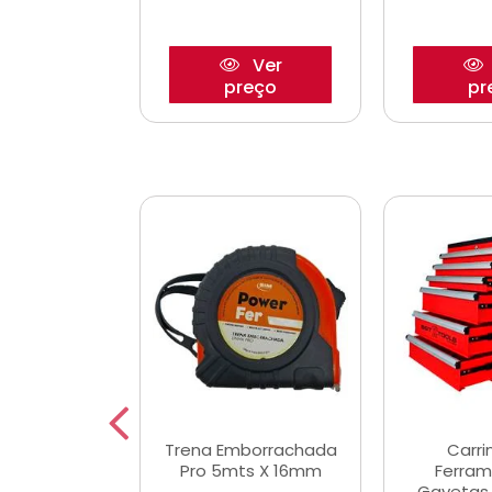
Ver
Ver
reço
preço
pr
De Corte
Trena Emborrachada
Carri
3/64x7/8
Pro 5mts X 16mm
Ferram
0x22,2mm
Gavetas