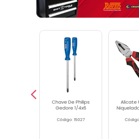
 Magnetica
Chave De Philips
Alicate 
ngular
Gedore 1/4x6
Niquelad
o: 56779
Código: 15027
Código