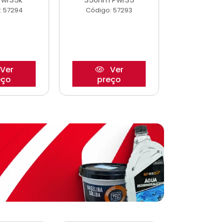
: 57294
Código: 57293
Código:
Ver
Ver
eço
preço
pre