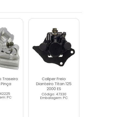
o Traseiro
Caliper Freio
Caliper Freio 
 Pinça
Dianteiro Titan 125
Bros 160 P
2000 ES
 42225
Código: 42
Código: 47330
em: PC
Embalagem
Embalagem: PC