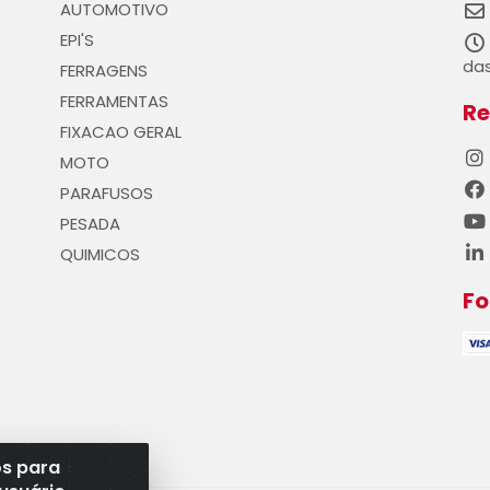
AUTOMOTIVO
EPI'S
das
FERRAGENS
FERRAMENTAS
Re
FIXACAO GERAL
MOTO
PARAFUSOS
PESADA
QUIMICOS
F
os para