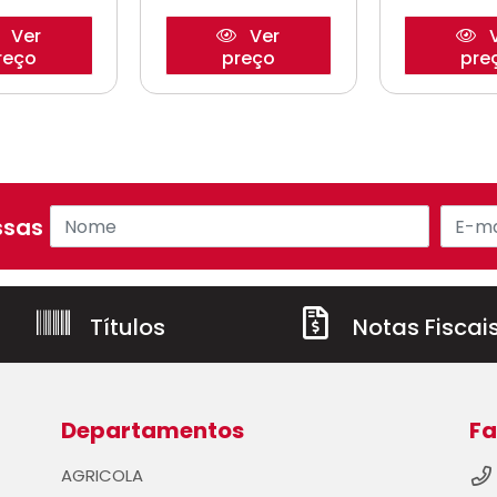
Ver
Ver
V
reço
preço
pre
sas ofertas!
Títulos
Notas Fiscai
Departamentos
Fa
AGRICOLA