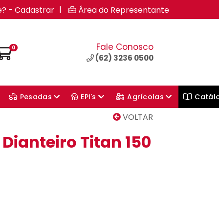
|
e? - Cadastrar
Área do Representante
Fale Conosco
0
(62) 3236 0500
Pesadas
EPI's
Agrícolas
Catál
VOLTAR
 Dianteiro Titan 150