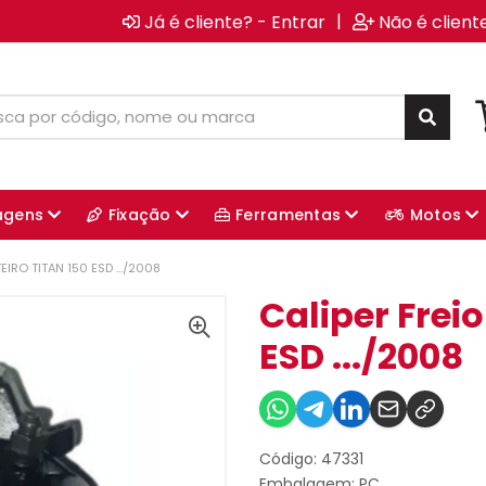
|
Já é cliente? - Entrar
Não é client
agens
Fixação
Ferramentas
Motos
EIRO TITAN 150 ESD .../2008
Caliper Freio
ESD .../2008
Código: 47331
Embalagem: PC