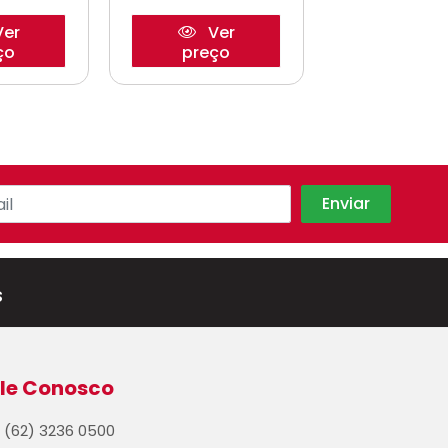
er
Ver
Ve
ço
preço
preço
s
le Conosco
(62) 3236 0500