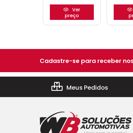
Ver
Ver
preço
preço
p
Cadastre-se para receber nos
Meus Pedidos