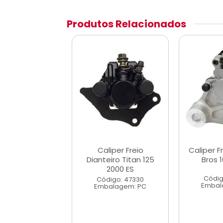
Produtos Relacionados
 Freio Traseiro
Caliper Freio
Caliper F
s 160 Pinça
Dianteiro Titan 125
Bros 
2000 ES
digo: 42225
Códig
Código: 47330
alagem: PC
Embal
Embalagem: PC