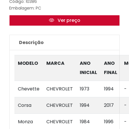
Código: 10386
Embalagem: PC
Ver preço
Descrição
MODELO
MARCA
ANO
ANO
M
INICIAL
FINAL
Chevette
CHEVROLET
1973
1994
-
Corsa
CHEVROLET
1994
2017
-
Monza
CHEVROLET
1984
1996
-