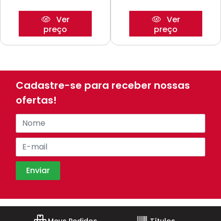
Ver
Ver
preço
preço
Cadastre-se para receber nossas
ofertas!
Meus Pedidos
Títulos