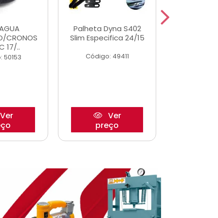
DAGUA
Palheta Dyna S402
Eixo P
O/CRONOS
Slim Especifica 24/15
Trambulad
C 17/..
05/
Código: 49411
: 50153
Código:
Ver
Ver
eço
preço
pre