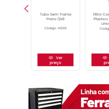
dro Roda
Tubo Sem Trama
Filtro C
,63mm
Preto 12x9
Plastic
o/Strada
Univ
Código: 41200
o: 27880
Códig
Ver
Ver
reço
preço
pr