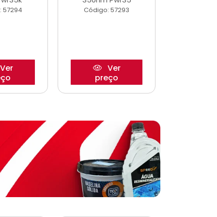
: 57294
Código: 57293
Código:
Ver
Ver
eço
preço
pre