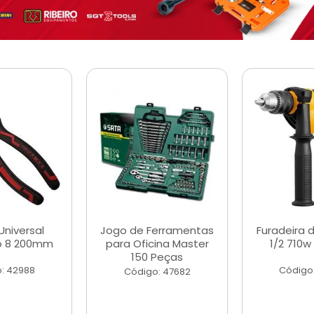
Universal
Jogo de Ferramentas
Furadeira 
o 8 200mm
para Oficina Master
1/2 710w
150 Peças
: 42988
Código
Código: 47682