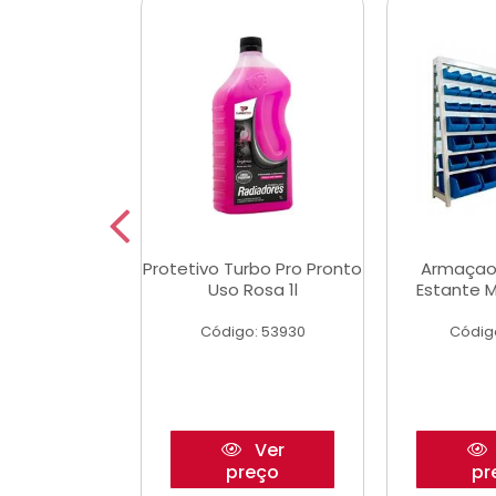
Multimec X3
Protetivo Turbo Pro Pronto
Armaçao
Uso Rosa 1l
Estante M
o: 50273
Código: 53930
Códig
Ver
Ver
reço
preço
pr