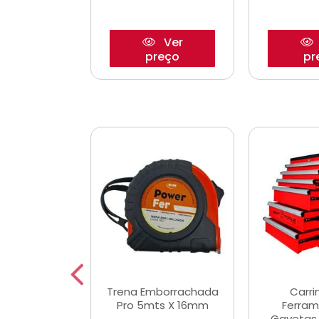
Ver
Ver
reço
preço
pr
De Corte
Trena Emborrachada
Carri
3/64x7/8
Pro 5mts X 16mm
Ferram
0x22,2mm
Gavetas