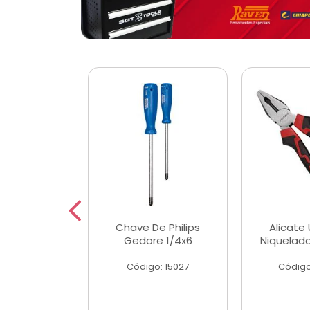
 Magnetica
Chave De Philips
Alicate 
ngular
Gedore 1/4x6
Niquelad
o: 56779
Código: 15027
Código