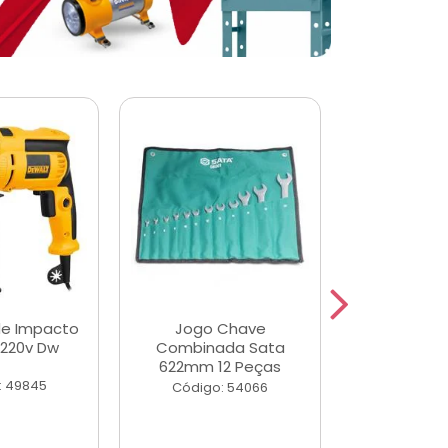
de Impacto
Jogo Chave
Jogo de Ch
 220v Dw
Combinada Sata
Longas e 
622mm 12 Peças
Peças
: 49845
Código: 54066
Código: