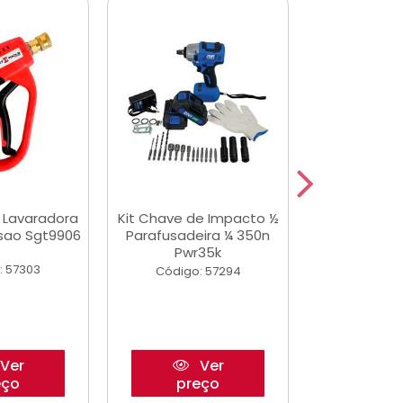
a Lavaradora
Kit Chave de Impacto ½
Adesivo Epox
ssao Sgt9906
Parafusadeira ¼ 350n
Transp.
Pwr35k
: 57303
Código:
Código: 57294
Ver
Ver
eço
preço
pre