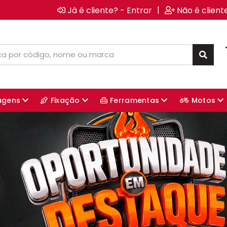
|
Já é cliente? - Entrar
Não é client
agens
Fixação
Ferramentas
Motos