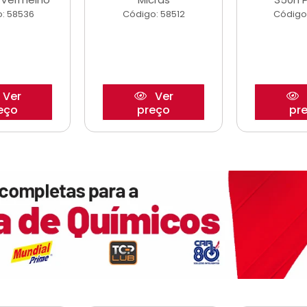
: 58536
Código: 58512
Código
Ver
Ver
eço
preço
pr