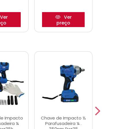
Ver
Ver
eço
preço
pre
de Impacto
Chave de Impacto ½
Jogo de C
sadeira ¼
Parafusadeira ¼ .
Fenda 
Pwr35k
350nm Pwr35
S3800