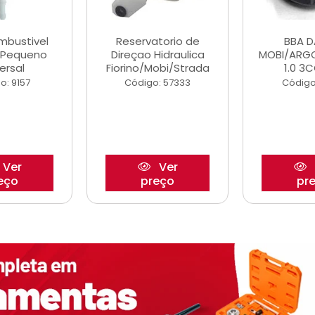
ombustivel
Reservatorio de
BBA 
o Pequeno
Direçao Hidraulica
MOBI/ARG
ersal
Fiorino/Mobi/Strada
1.0 3C
o: 9157
Código: 57333
Código
Ver
Ver
eço
preço
pr