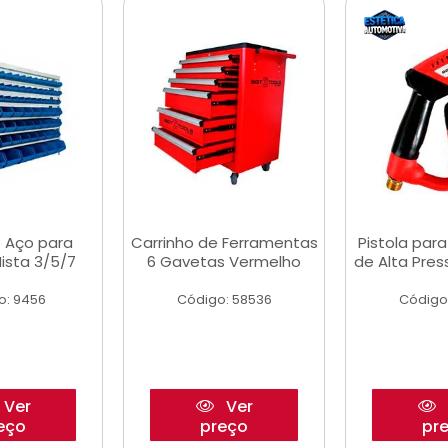
 Aço para
Carrinho de Ferramentas
Pistola par
ista 3/5/7
6 Gavetas Vermelho
de Alta Pre
o: 9456
Código: 58536
Código
Ver
Ver
eço
preço
pr