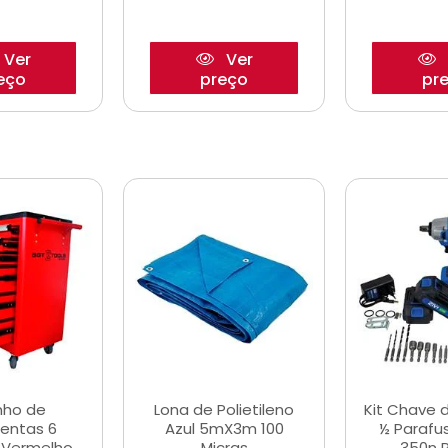
Ver
Ver
eço
preço
pr
nho de
Lona de Polietileno
Kit Chave 
entas 6
Azul 5mX3m 100
½ Parafu
 Vermelho
Micras
350n 