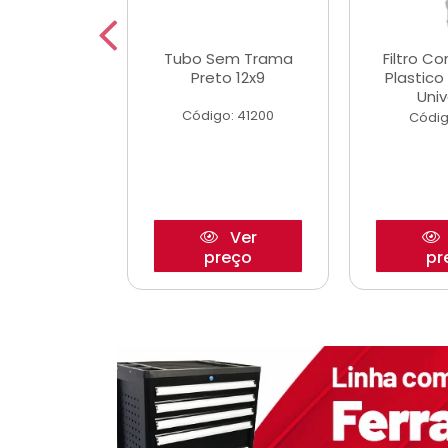
dro Roda
Tubo Sem Trama
Filtro C
,63mm
Preto 12x9
Plastic
o/Strada
Univ
Código: 41200
o: 27880
Códig
Ver
Ver
reço
preço
pr