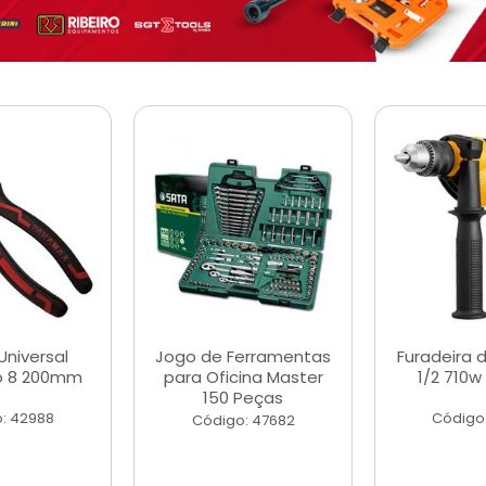
Universal
Jogo de Ferramentas
Furadeira 
o 8 200mm
para Oficina Master
1/2 710w
150 Peças
: 42988
Código
Código: 47682