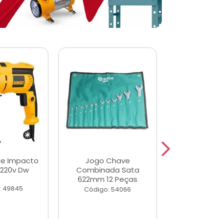
de Impacto
Jogo Chave
Jogo de Ch
 220v Dw
Combinada Sata
Longas e 
622mm 12 Peças
Peças
: 49845
Código: 54066
Código: