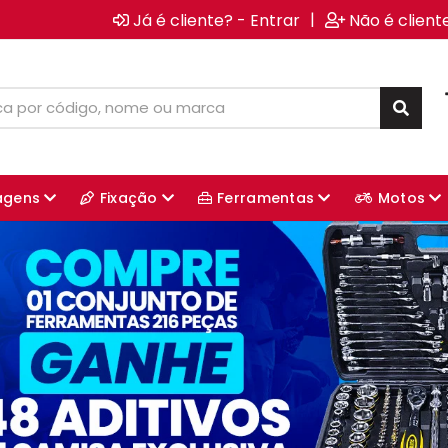
|
Já é cliente? - Entrar
Não é client
agens
Fixação
Ferramentas
Motos