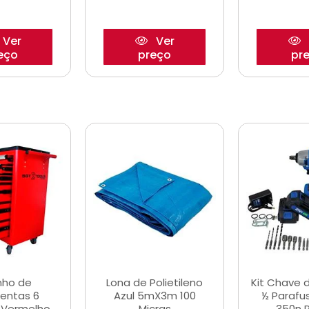
Ver
Ver
eço
preço
pr
nho de
Lona de Polietileno
Kit Chave 
entas 6
Azul 5mX3m 100
½ Parafu
 Vermelho
Micras
350n 