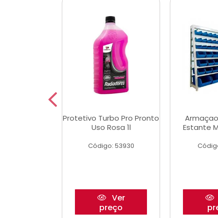
Multimec X3
Protetivo Turbo Pro Pronto
Armaçao
Uso Rosa 1l
Estante M
o: 50273
Código: 53930
Códig
Ver
Ver
reço
preço
pr