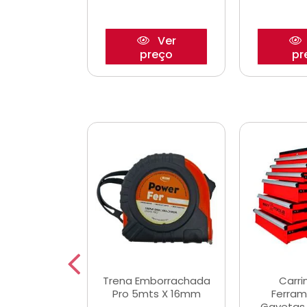
Ver
Ver
reço
preço
pr
De Corte
Trena Emborrachada
Carri
3/64x7/8
Pro 5mts X 16mm
Ferram
0x22,2mm
Gavetas