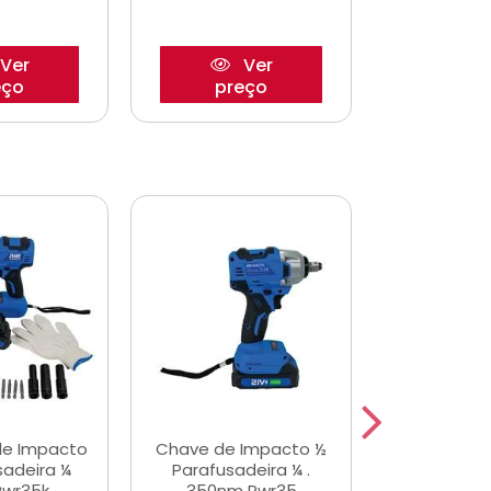
Ver
Ver
eço
preço
pre
de Impacto
Chave de Impacto ½
Jogo de C
sadeira ¼
Parafusadeira ¼ .
Fenda 
Pwr35k
350nm Pwr35
S3800