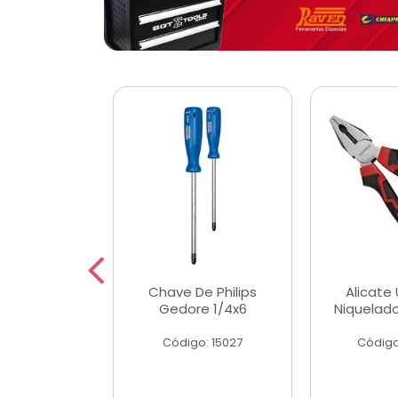
 Magnetica
Chave De Philips
Alicate 
ngular
Gedore 1/4x6
Niquelad
o: 56779
Código: 15027
Código