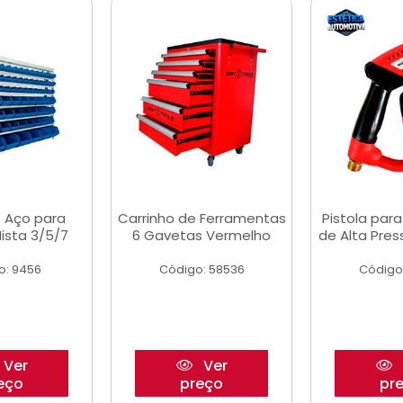
 Aço para
Carrinho de Ferramentas
Pistola par
ista 3/5/7
6 Gavetas Vermelho
de Alta Pre
o: 9456
Código: 58536
Código
Ver
Ver
eço
preço
pr