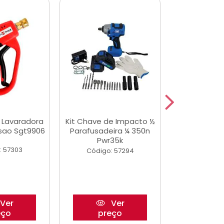
a Lavaradora
Kit Chave de Impacto ½
Adesivo Epox
ssao Sgt9906
Parafusadeira ¼ 350n
Transp.
Pwr35k
: 57303
Código:
Código: 57294
Ver
Ver
eço
preço
pre