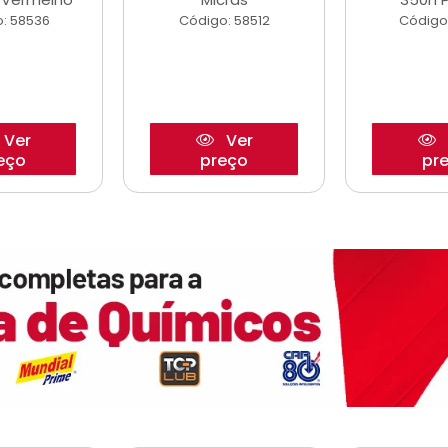
: 58536
Código: 58512
Código
Ver
Ver
eço
preço
pr