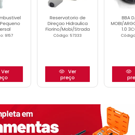
ombustivel
Reservatorio de
BBA 
o Pequeno
Direçao Hidraulica
MOBI/ARG
ersal
Fiorino/Mobi/Strada
1.0 3C
o: 9157
Código: 57333
Código
Ver
Ver
eço
preço
pr