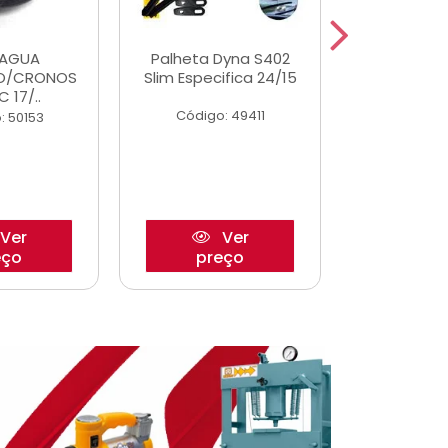
DAGUA
Palheta Dyna S402
Eixo P
O/CRONOS
Slim Especifica 24/15
Trambulad
C 17/..
05/
Código: 49411
: 50153
Código:
Ver
Ver
eço
preço
pre