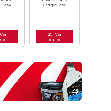
: 57294
Código: 57293
Código:
Ver
Ver
eço
preço
pre