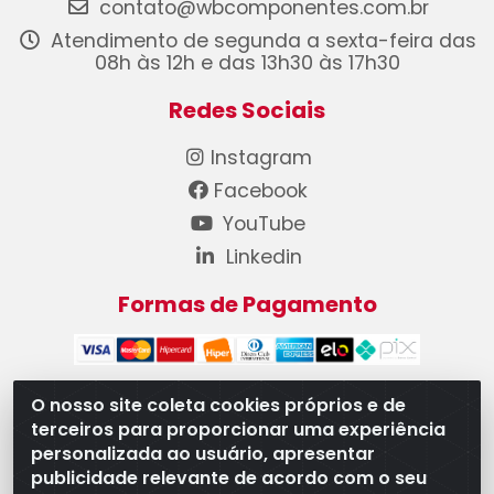
contato@wbcomponentes.com.br
Atendimento de segunda a sexta-feira das
08h às 12h e das 13h30 às 17h30
Redes Sociais
Instagram
Facebook
YouTube
Linkedin
Formas de Pagamento
O nosso site coleta cookies próprios e de
terceiros para proporcionar uma experiência
WB Componentes Automotivos LTDA - CNPJ
personalizada ao usuário, apresentar
08.528.393/0001-12 - Rua do Níquel, 667 - Parque
publicidade relevante de acordo com o seu
Oeste Industrial, Goiânia/GO - CEP 74375-660