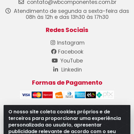
contato@wbcomponentes.com.br
Atendimento de segunda a sexta-feira das
08h às 12h e das 13h30 às 17h30
Redes Sociais
Instagram
Facebook
YouTube
Linkedin
Formas de Pagamento
O nosso site coleta cookies próprios e de
terceiros para proporcionar uma experiência
WB Componentes Automotivos LTDA - CNPJ
personalizada ao usuário, apresentar
08.528.393/0001-12 - Rua do Níquel, 667 - Parque
publicidade relevante de acordo com o seu
Oeste Industrial, Goiânia/GO - CEP 74375-660