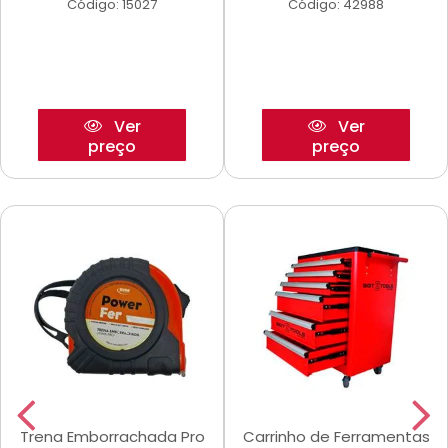
Código: 15027
Código: 42988
Ver
Ver
preço
preço
Trena Emborrachada Pro
Carrinho de Ferramentas