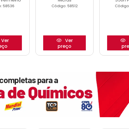
: 58536
Código: 58512
Código
Ver
Ver
eço
preço
pr