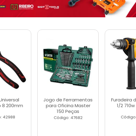
Universal
Jogo de Ferramentas
Furadeira 
o 8 200mm
para Oficina Master
1/2 710w
150 Peças
: 42988
Código
Código: 47682