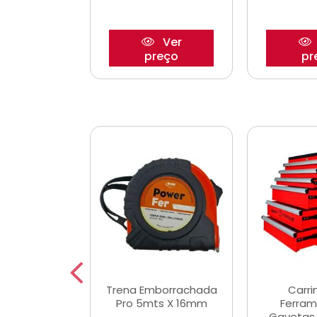
Ver
Ver
reço
preço
pr
De Corte
Trena Emborrachada
Carri
3/64x7/8
Pro 5mts X 16mm
Ferram
0x22,2mm
Gavetas