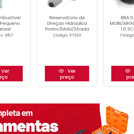
ombustivel
Reservatorio de
BBA 
o Pequeno
Direçao Hidraulica
MOBI/ARG
ersal
Fiorino/Mobi/Strada
1.0 3C
o: 9157
Código: 57333
Código
Ver
Ver
eço
preço
pr