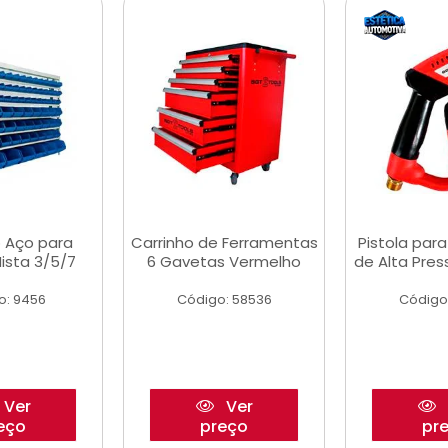
 Aço para
Carrinho de Ferramentas
Pistola par
ista 3/5/7
6 Gavetas Vermelho
de Alta Pre
o: 9456
Código: 58536
Código
Ver
Ver
eço
preço
pr