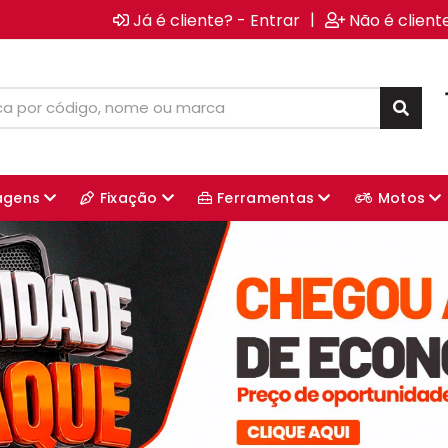
|
Já é cliente? - Entrar
Não é client
agens
Fixação
Ferramentas
Motos