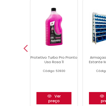
Multimec X3
Protetivo Turbo Pro Pronto
Armaçao
Uso Rosa 1l
Estante M
o: 50273
Código: 53930
Códig
Ver
Ver
reço
preço
pr