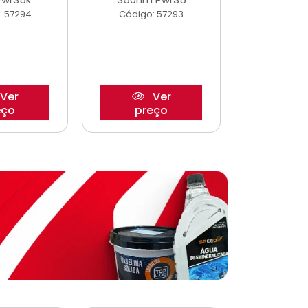
: 57294
Código: 57293
Código:
Ver
Ver
eço
preço
pre