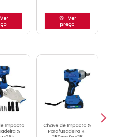
Ver
Ver
eço
preço
pre
de Impacto
Chave de Impacto ½
Jogo de C
sadeira ¼
Parafusadeira ¼ .
Fenda 
Pwr35k
350nm Pwr35
S3800