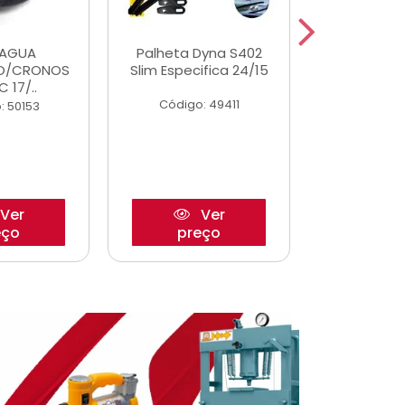
DAGUA
Palheta Dyna S402
Eixo P
O/CRONOS
Slim Especifica 24/15
Trambulad
C 17/..
05/
Código: 49411
: 50153
Código:
Ver
Ver
eço
preço
pre