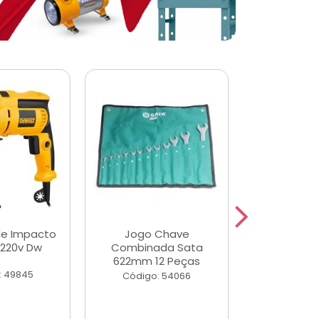
de Impacto
Jogo Chave
Jogo de Ch
 220v Dw
Combinada Sata
Longas e 
622mm 12 Peças
Peças
: 49845
Código: 54066
Código: