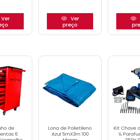
Ver
Ver
eço
preço
pr
nho de
Lona de Polietileno
Kit Chave 
entas 6
Azul 5mX3m 100
½ Parafu
 Vermelho
Micras
350n 