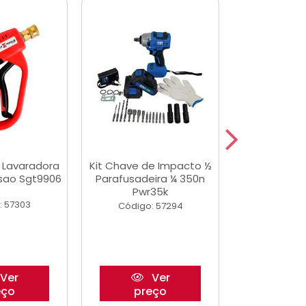
a Lavaradora
Kit Chave de Impacto ½
Adesivo Epox
ssao Sgt9906
Parafusadeira ¼ 350n
Transp.
Pwr35k
: 57303
Código:
Código: 57294
Ver
Ver
eço
preço
pre