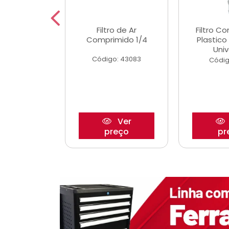
dro Roda
Filtro de Ar
Filtro C
,63mm
Comprimido 1/4
Plastic
o/Strada
Univ
Código: 43083
o: 27880
Códig
Ver
Ver
reço
preço
pr