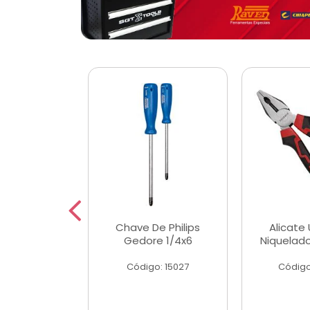
 Magnetica
Chave De Philips
Alicate 
ngular
Gedore 1/4x6
Niquelad
o: 56779
Código: 15027
Código