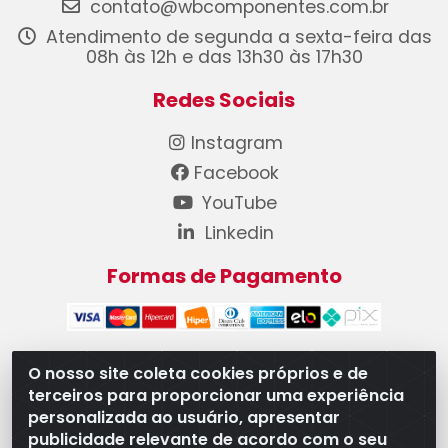
contato@wbcomponentes.com.br
Atendimento de segunda a sexta-feira das
08h às 12h e das 13h30 às 17h30
Redes Sociais
Instagram
Facebook
YouTube
Linkedin
Formas de Pagamento
O nosso site coleta cookies próprios e de
terceiros para proporcionar uma experiência
WB Componentes Automotivos LTDA - CNPJ
personalizada ao usuário, apresentar
08.528.393/0001-12 - Rua do Níquel, 667 - Parque
publicidade relevante de acordo com o seu
Oeste Industrial, Goiânia/GO - CEP 74375-660