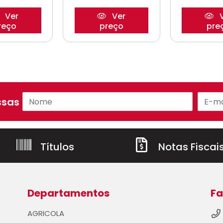
Ver
Ver
V
reço
preço
pre
sas ofertas!
Títulos
Notas Fiscai
Departamentos
Fa
AGRICOLA