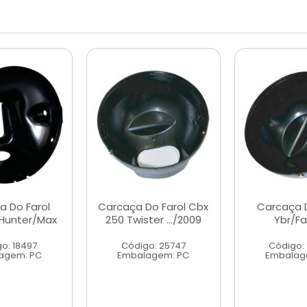
a Do Farol
Carcaça Do Farol Cbx
Carcaça D
Hunter/Max
250 Twister .../2009
Ybr/Fa
o: 18497
Código: 25747
Código:
agem: PC
Embalagem: PC
Embalag