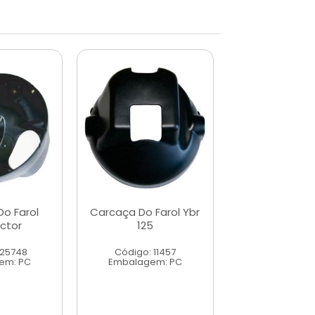
o Farol
Carcaça Do Farol Ybr
Carcaça Do 
ctor
125
Sundow Hunt
 25748
Código: 11457
Código: 18
em: PC
Embalagem: PC
Embalagem