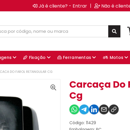
|
Já é cliente? - Entrar
Não é client
agens
Fixação
Ferramentas
Motos
CACA DO FAROL RETANGULAR CG
Carcaça Do 
Cg
Código: 11429
Embalagem: PC