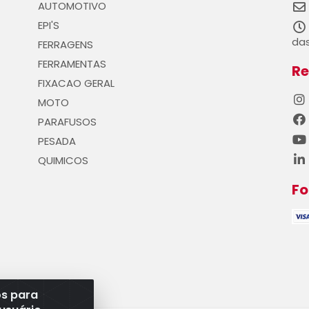
AUTOMOTIVO
EPI'S
das
FERRAGENS
FERRAMENTAS
Re
FIXACAO GERAL
MOTO
PARAFUSOS
PESADA
QUIMICOS
F
os para