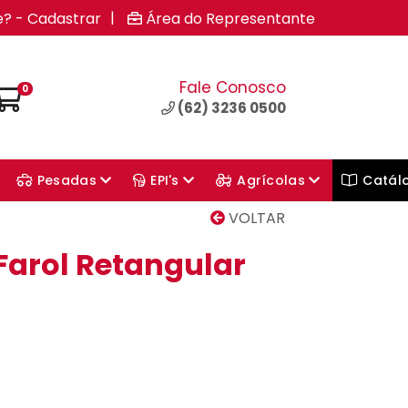
|
e? - Cadastrar
Área do Representante
Fale Conosco
0
(62) 3236 0500
Pesadas
EPI's
Agrícolas
Catál
VOLTAR
Farol Retangular