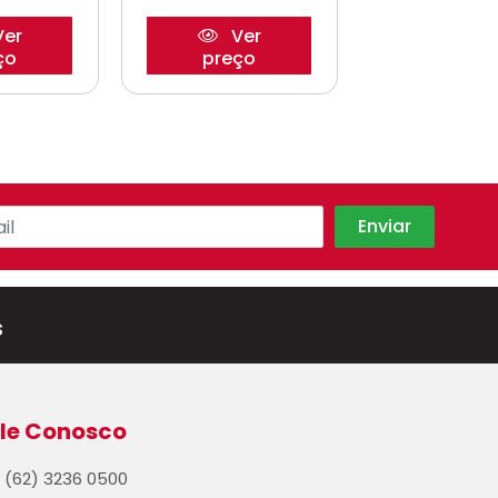
er
Ver
Ve
ço
preço
preço
s
le Conosco
(62) 3236 0500