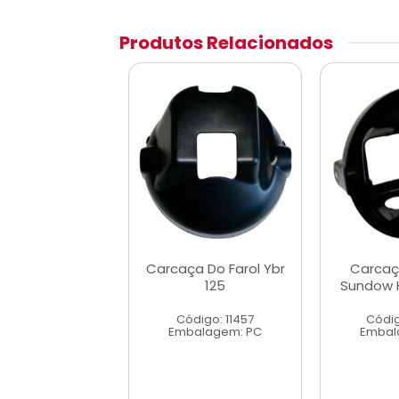
Produtos Relacionados
aça Do Farol
Carcaça Do Farol Ybr
Carcaç
br/Factor
125
Sundow 
digo: 25748
Código: 11457
Códig
alagem: PC
Embalagem: PC
Embal