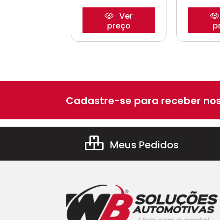
Ver
Ver
preço
preço
p
Cadastre-se para receber nos
Meus Pedidos