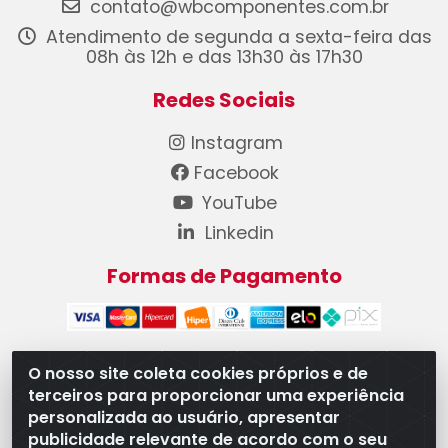
contato@wbcomponentes.com.br
Atendimento de segunda a sexta-feira das
08h às 12h e das 13h30 às 17h30
Redes Sociais
Instagram
Facebook
YouTube
Linkedin
Formas de Pagamento
O nosso site coleta cookies próprios e de
terceiros para proporcionar uma experiência
WB Componentes Automotivos LTDA - CNPJ
personalizada ao usuário, apresentar
08.528.393/0001-12 - Rua do Níquel, 667 - Parque
publicidade relevante de acordo com o seu
Oeste Industrial, Goiânia/GO - CEP 74375-660